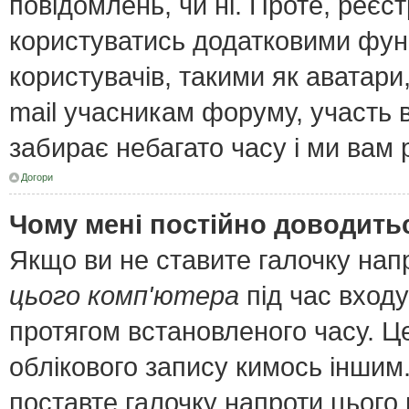
повідомлень, чи ні. Проте, реєс
користуватись додатковими функ
користувачів, такими як аватари
mail учасникам форуму, участь в 
забирає небагато часу і ми вам 
Догори
Чому мені постійно доводить
Якщо ви не ставите галочку нап
цього комп'ютера
під час входу
протягом встановленого часу. Ц
облікового запису кимось інши
поставте галочку напроти цього 