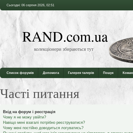
Сьогодні: 06 серпня 2026, 02:51
RAND.com.ua
колекціонери збираються тут
Список форумів
Допомога
Галерея талерів
Пошук
Коман
Часті питання
Вхід на форум і реєстрація
Чому я не можу увійти?
Навіщо мені взагалі потрібно реєструватися?
Чому мені постійно доводиться логуватись?