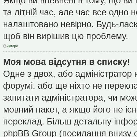
Якщо ви впевнені в тому, що ви
та літній час, але час все одно 
налаштовано невірно. Будь-ласк
щоб він вирішив цю проблему.
Догори
Моя мова відсутня в списку!
Одне з двох, або адміністратор
форумі, або ще ніхто не перекл
запитати адміністратора, чи мож
мовний пакет, а якщо його не іс
переклад. Більш детальну інфор
phpBB Group (посилання внизу с