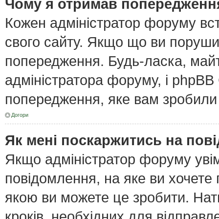
Чому я отримав попередженн
Кожен адміністратор форуму вст
свого сайту. Якщо що ви поруш
попередження. Будь-ласка, майт
адміністратора форуму, і phpBB
попередження, яке вам зробили 
Догори
Як мені поскаржитись на пов
Якщо адміністратор форуму увім
повідомлення, на яке ви хочете 
якою ви можете це зробити. Нат
кроків, необхідних для відправл