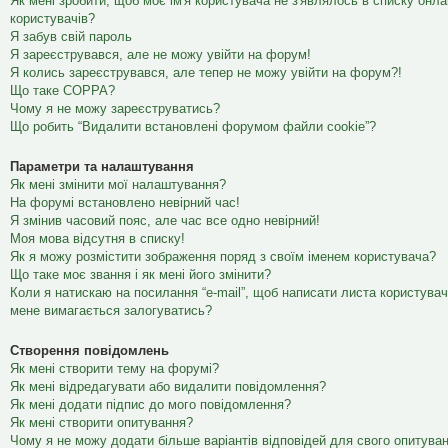
Як мені зробити, щоб моє ім'я користувача не з'являлось в списку онл
користувачів?
Я забув свій пароль
Я зареєструвався, але не можу увійти на форум!
Я колись зареєструвався, але тепер не можу увійти на форум?!
Що таке COPPA?
Чому я не можу зареєструватись?
Що робить “Видалити встановлені форумом файли cookie”?
Параметри та налаштування
Як мені змінити мої налаштування?
На форумі встановлено невірний час!
Я змінив часовий пояс, але час все одно невірний!
Моя мова відсутня в списку!
Як я можу розмістити зображення поряд з своїм іменем користувача?
Що таке моє звання і як мені його змінити?
Коли я натискаю на посилання “e-mail”, щоб написати листа користувач
мене вимагається залогуватись?
Створення повідомлень
Як мені створити тему на форумі?
Як мені відредагувати або видалити повідомлення?
Як мені додати підпис до мого повідомлення?
Як мені створити опитування?
Чому я не можу додати більше варіантів відповідей для свого опитува