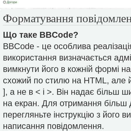
Догори
Форматування повідомлен
Що таке BBCode?
BBCode - це особлива реалізаці
використання визначається адмі
вимкнути його в кожній формі н
схожий по стилю на HTML, але йо
], а не в < і >. Він надає більш
на екран. Для отримання більш 
перегляньте інструкцію з його в
написання повідомлення.