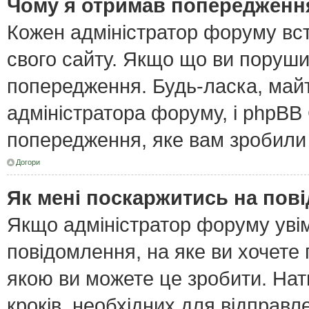
Чому я отримав попередженн
Кожен адміністратор форуму вст
свого сайту. Якщо що ви поруш
попередження. Будь-ласка, майт
адміністратора форуму, і phpBB
попередження, яке вам зробили 
Догори
Як мені поскаржитись на пов
Якщо адміністратор форуму увім
повідомлення, на яке ви хочете 
якою ви можете це зробити. Нат
кроків, необхідних для відправл