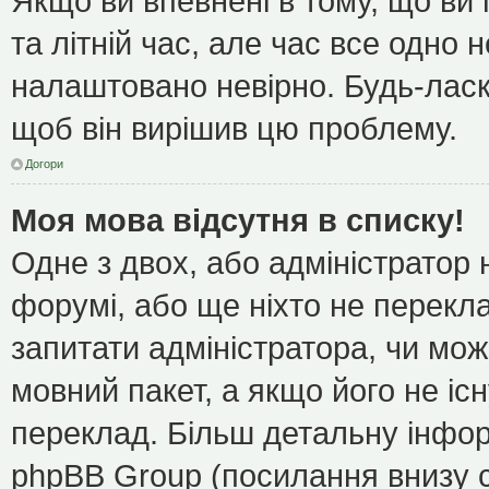
Якщо ви впевнені в тому, що ви
та літній час, але час все одно 
налаштовано невірно. Будь-ласк
щоб він вирішив цю проблему.
Догори
Моя мова відсутня в списку!
Одне з двох, або адміністратор
форумі, або ще ніхто не перекл
запитати адміністратора, чи мож
мовний пакет, а якщо його не іс
переклад. Більш детальну інфор
phpBB Group (посилання внизу с