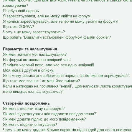
Як мені зробити, щоб моє ім'я користувача не з'являлось в списку онл
користувачів?
Я забув свій пароль
Я зареєструвався, але не можу увійти на форум!
Я колись зареєструвався, але тепер не можу увійти на форум?!
Що таке COPPA?
Чому я не можу зареєструватись?
Що робить “Видалити встановлені форумом файли cookie”?
Параметри та налаштування
Як мені змінити мої налаштування?
На форумі встановлено невірний час!
Я змінив часовий пояс, але час все одно невірний!
Моя мова відсутня в списку!
Як я можу розмістити зображення поряд з своїм іменем користувача?
Що таке моє звання і як мені його змінити?
Коли я натискаю на посилання “e-mail”, щоб написати листа користувач
мене вимагається залогуватись?
Створення повідомлень
Як мені створити тему на форумі?
Як мені відредагувати або видалити повідомлення?
Як мені додати підпис до мого повідомлення?
Як мені створити опитування?
Чому я не можу додати більше варіантів відповідей для свого опитува