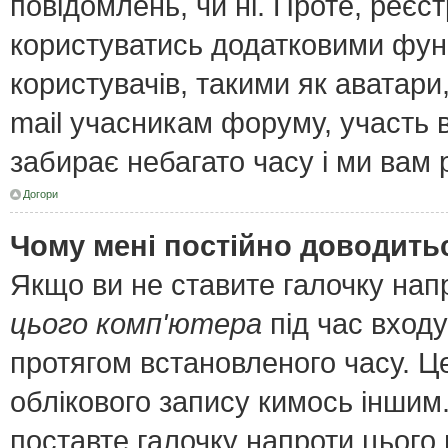
повідомлень, чи ні. Проте, реєс
користуватись додатковими функ
користувачів, такими як аватари
mail учасникам форуму, участь в 
забирає небагато часу і ми вам 
Догори
Чому мені постійно доводить
Якщо ви не ставите галочку нап
цього комп'ютера
під час входу
протягом встановленого часу. Ц
облікового запису кимось інши
поставте галочку напроти цього 