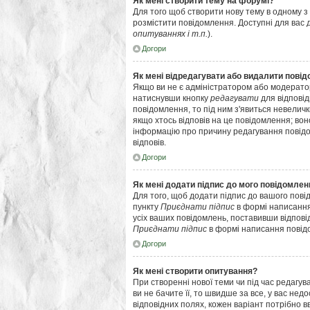
Як мені створити тему на форумі?
Для того щоб створити нову тему в одному з 
розмістити повідомлення. Доступні для вас 
опитуваннях і т.п.
).
Догори
Як мені відредагувати або видалити пові
Якщо ви не є адміністратором або модерато
натиснувши кнопку
редагувати
для відповід
повідомлення, то під ним з'явиться невеличк
якщо хтось відповів на це повідомлення; вон
інформацію про причину редагування повідом
відповів.
Догори
Як мені додати підпис до мого повідомлен
Для того, щоб додати підпис до вашого пові
пункту
Приєднати підпис
в формі написання
усіх ваших повідомлень, поставивши відпові
Приєднати підпис
в формі написання повід
Догори
Як мені створити опитування?
При створенні нової теми чи під час редагу
ви не бачите її, то швидше за все, у вас нед
відповідних полях, кожен варіант потрібно вво