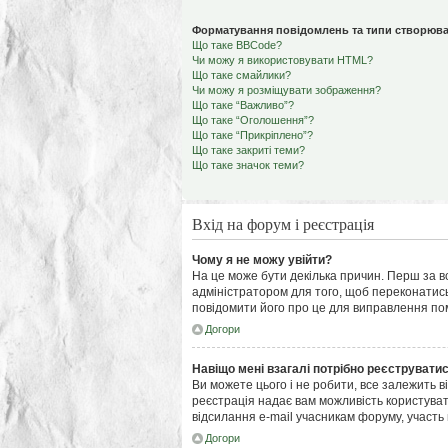
Форматування повідомлень та типи створюва
Що таке BBCode?
Чи можу я використовувати HTML?
Що таке смайлики?
Чи можу я розміщувати зображення?
Що таке “Важливо”?
Що таке “Оголошення”?
Що таке “Прикріплено”?
Що таке закриті теми?
Що таке значок теми?
Вхід на форум і реєстрація
Чому я не можу увійти?
На це може бути декілька причин. Перш за вс
адміністратором для того, щоб переконатись
повідомити його про це для виправлення по
Догори
Навіщо мені взагалі потрібно реєструвати
Ви можете цього і не робити, все залежить в
реєстрація надає вам можливість користуват
відсилання e-mail учасникам форуму, участь в
Догори