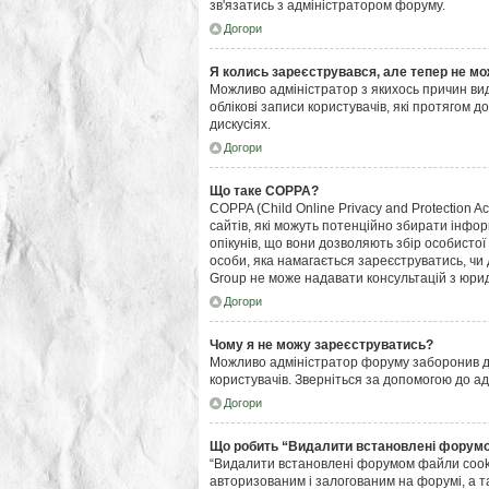
зв'язатись з адміністратором форуму.
Догори
Я колись зареєструвався, але тепер не мо
Можливо адміністратор з якихось причин ви
облікові записи користувачів, які протягом 
дискусіях.
Догори
Що таке COPPA?
COPPA (Child Online Privacy and Protection A
сайтів, які можуть потенційно збирати інформ
опікунів, що вони дозволяють збір особистої
особи, яка намагається зареєструватись, чи
Group не може надавати консультацій з юрид
Догори
Чому я не можу зареєструватись?
Можливо адміністратор форуму заборонив дос
користувачів. Зверніться за допомогою до а
Догори
Що робить “Видалити встановлені форум
“Видалити встановлені форумом файли cooki
авторизованим і залогованим на форумі, а та