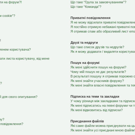
йти на форум?!
Що таке “Група за замовчуванням”?
Що таке “Команда”?
 cookie”?
Приватні повідомлення
Я не можу відсилати приватні повідомлен
Я постійно отримую небажані приватні по
Я отримав спам або образливий лист emai
!
Друзі та недруги
Що таке список друзів та недругів?
іменем користувача?
Як я можу додавати / видаляти користувач
ати листа користувачу, від мене
Пошук на форумі
Як мені здійснити пошук на форумі?
Чому мій пошук не дає результатів?
В результаті пошуку я отримав порожню с
Як мені знайти учасників форуму?
я?
Як мені знайти власні повідомлення та т
Підписка на теми та закладки
ей для свого опитування?
У чому різниця між закладками та підпис
Як мені підписатись на певні форуми чи 
Як мені відмовитись від підписки?
ру?
Приєднання файлів
 повідомлення?
Які саме файли можна приєднувати на ц
Як мені знайти усі приєднані мною файли