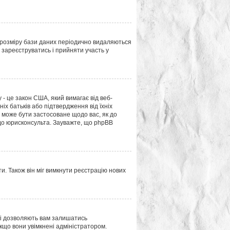
 розміру бази даних періодично видаляються
 зареєструватись і прийняти участь у
у - це закон США, який вимагає від веб-
ніх батьків або підтвердження від їхніх
це може бути застосоване щодо вас, як до
 до юрисконсульта. Зауважте, що phpBB
и. Також він міг вимкнути реєстрацію нових
кі дозволяють вам залишатись
якщо вони увімкнені адміністратором.