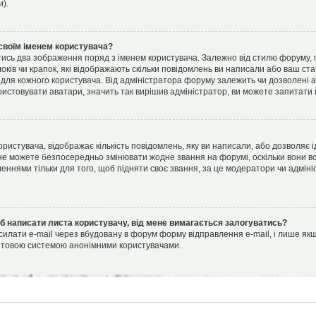
и).
своїм іменем користувача?
ись два зображення поряд з іменем користувача. Залежно від стилю форуму,
блоків чи крапок, які відображають скільки повідомлень ви написали або ваш ст
 для кожного користувача. Від адміністратора форуму залежить чи дозволені а
истовувати аватари, значить так вирішив адміністратор, ви можете запитати 
ристувача, відображає кількість повідомлень, яку ви написали, або дозволяє і
 не можете безпосередньо змінювати жодне звання на форумі, оскільки вони в
ннями тільки для того, щоб підняти своє звання, за це модератори чи адміні
об написати листа користувачу, від мене вимагається залогуватись?
илати e-mail через вбудовану в форум форму відправлення e-mail, і лише якщ
штовою системою анонімними користувачами.