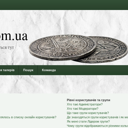
m.ua
ься тут
я талерів
Пошук
Команда
Рівні користувачів та групи
Хто такі Адміністратори?
Хто такі Модератори?
Що таке групи користувачів?
влялось в списку онлайн користувачів?
Де знаходяться групи користувачів і як ме
Як мені стати Лідером групи?
Чому групи відображаються різними кол