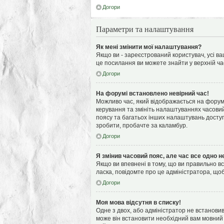
Догори
Параметри та налаштування
Як мені змінити мої налаштування?
Якщо ви - зареєстрований користувач, усі ва
це посилання ви можете знайти у верхній ча
Догори
На форумі встановлено невірний час!
Можливо час, який відображається на форумі,
керування та змініть налаштуваннях часовий
поясу та багатьох інших налаштувань доступ
зробити, пробачте за каламбур.
Догори
Я змінив часовий пояс, але час все одно н
Якщо ви впевнені в тому, що ви правильно вс
ласка, повідомте про це адміністратора, що
Догори
Моя мова відсутня в списку!
Одне з двох, або адміністратор не встанови
може він встановити необхідний вам мовний 