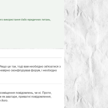
ого використання і/або юридичних питань,
кщо це так, тоді вам необхідно зв'язатися з
евірно сконфігурував форум, і необхідно
розміщення повідомлень, чи ні. Проте,
и як аватари, приватні повідомлення,
 його.