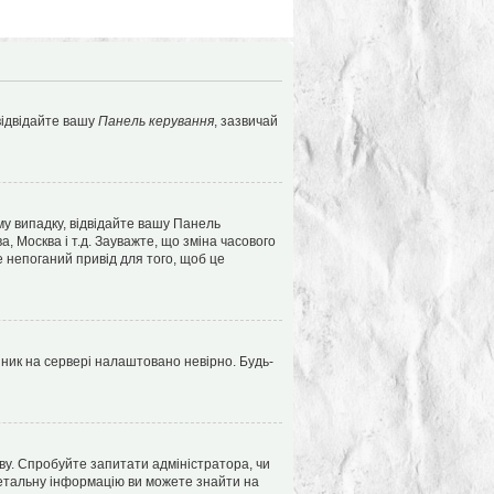
 відвідайте вашу
Панель керування
, зазвичай
му випадку, відвідайте вашу Панель
 Москва і т.д. Зауважте, що зміна часового
 непоганий привід для того, щоб це
нник на сервері налаштовано невірно. Будь-
ву. Спробуйте запитати адміністратора, чи
 детальну інформацію ви можете знайти на