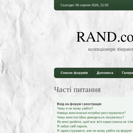
Сьогодні: 06 серпня 2026, 21:50
RAND.co
колекціонери збирают
Список форумів
Допомога
Галере
Часті питання
Вхід на форум і реєстрація
Чому я не можу увійти?
Навіщо мені взагалі потрібно реєструватися?
Чому мені постійно доводиться логуватись?
Як мені зробити, щоб моє ім'я користувача не з'я
Я забув свій пароль
Я зареєструвався, але не можу увійти на форум!