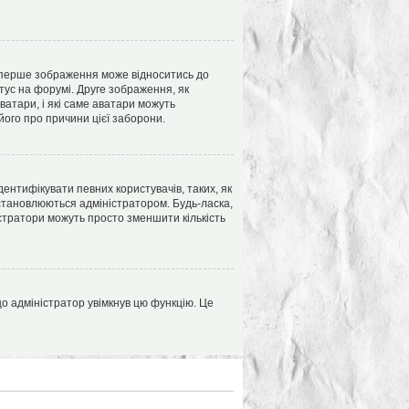
 перше зображення може відноситись до
атус на форумі. Друге зображення, як
ватари, і які саме аватари можуть
його про причини цієї заборони.
дентифікувати певних користувачів, таких, як
становлюються адміністратором. Будь-ласка,
стратори можуть просто зменшити кількість
о адміністратор увімкнув цю функцію. Це