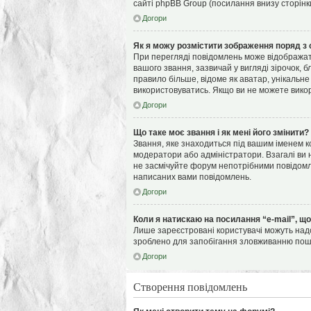
сайті phpBB Group (посилання внизу сторінк
Догори
Як я можу розмістити зображення поряд з 
При перегляді повідомлень може відображат
вашого звання, зазвичай у вигляді зірочок, 
правило більше, відоме як аватар, унікальне
використовуватись. Якщо ви не можете викор
Догори
Що таке моє звання і як мені його змінити?
Звання, яке знаходиться під вашим іменем ко
модератори або адміністратори. Взагалі ви
не засмічуйте форум непотрібними повідомле
написаних вами повідомлень.
Догори
Коли я натискаю на посилання “e-mail”, щ
Лише зареєстровані користувачі можуть надс
зроблено для запобігання зловживанню по
Догори
Створення повідомлень