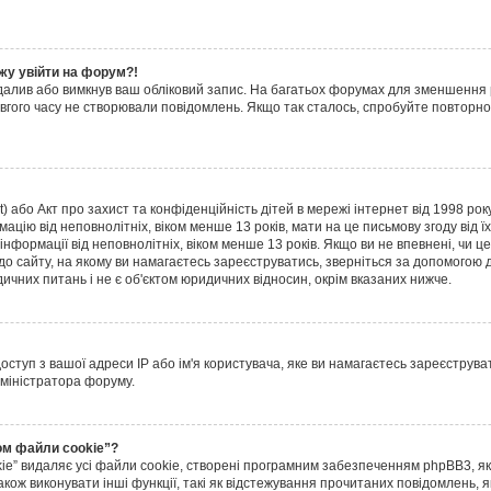
жу увійти на форум?!
далив або вимкнув ваш обліковий запис. На багатьох форумах для зменшення
довгого часу не створювали повідомлень. Якщо так сталось, спробуйте повторно
ct) або Акт про захист та конфіденційність дітей в мережі інтернет від 1998 рок
ацію від неповнолітніх, віком менше 13 років, мати на це письмову згоду від їх
 інформації від неповнолітніх, віком менше 13 років. Якщо ви не впевнені, чи 
 до сайту, на якому ви намагаєтесь зареєструватись, зверніться за допомогою
ичних питань і не є об'єктом юридичних відносин, окрім вказаних нижче.
туп з вашої адреси IP або ім'я користувача, яке ви намагаєтесь зареєструват
дміністратора форуму.
ом файли cookie”?
e” видаляє усі файли cookie, створені програмним забезпеченням phpBB3, я
кож виконувати інші функції, такі як відстежування прочитаних повідомлень, 