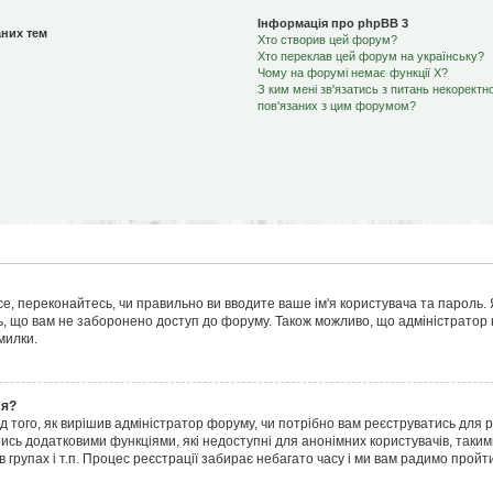
Інформація про phpBB 3
них тем
Хто створив цей форум?
Хто переклав цей форум на українську?
Чому на форумі немає функції X?
З ким мені зв'язатись з питань некоректн
пов'язаних з цим форумом?
е, переконайтесь, чи правильно ви вводите ваше ім'я користувача та пароль. Я
, що вам не заборонено доступ до форуму. Також можливо, що адміністратор н
милки.
ся?
ід того, як вирішив адміністратор форуму, чи потрібно вам реєструватись для 
ись додатковими функціями, які недоступні для анонімних користувачів, таким
 групах і т.п. Процес реєстрації забирає небагато часу і ми вам радимо пройти