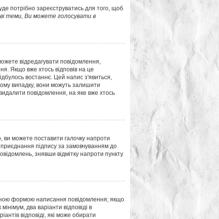
буде потрібно зареєструватись для того, щоб
і теми, Ви можете голосувати в
можете відредагувати повідомлення,
я. Якщо вже хтось відповів на це
відбулось востаннє. Цей напис з'явиться,
акому випадку, вони можуть залишити
 видалити повідомлення, на яке вже хтось
о, ви можете поставити галочку напроти
 приєднання підпису за замовчуванням до
повідомлень, знявши відмітку напроти пункту
ною формою написання повідомлення; якщо
мінімум, два варіанти відповіді в
ріантів відповіді, які може обирати