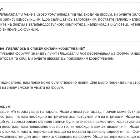
ь?
Запам'ятати мене з цього комп'ютера
під час входу на форум, ви будете зал
о запису кимось іншим. Щоб залишатись залогованим, поставте галочку напрот
те на форум з загальнодоступного комп'ютера, наприклад в бібліотеці, інтерне
ор вимкнув цю функцію.
 не з'являлось в списку онлайн користувачів?
штування форуму” знайдіть пункт
Приховати моє перебування на форумі
, якщ
аторам та собі. Ви будете вважатись прихованим користувачем.
 відновлено, вам легко може бути створено новий. Для цього перейдіть на сто
м ви знову зможете увійти на форум.
форум!
 ваше ім'я користувача та пароль. Якщо з ними усе гаразд, причин може бути д
еєстрації, то вам необхідно дотримуватись інструкцій, які ви отримали. Якщо н
об усі зареєстровані облікові записи були активовані самостійно користувачам
і реєстрації вам повідомлялось про те, чи необхідна вам активація чи ні. Якщ
е отримали листа, переконайтесь що ви вказали правильну адресу e-mail. Осн
 можливостей для анонімних зловживань на форумі. Якщо ви переконані, що ви