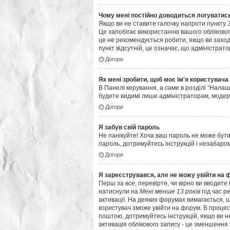
Чому мені постійно доводиться логуватис
Якщо ви не ставите галочку напроти пункту
Це запобігає використанню вашого обліковог
це не рекомендується робити, якщо ви заходи
пункт відсутній, це означає, що адміністрат
Догори
Як мені зробити, щоб моє ім'я користувача
В Панелі керування, а саме в розділі “Нала
будете видимі лише адміністраторам, модер
Догори
Я забув свій пароль
Не панікуйте! Хоча ваш пароль не може бути
пароль
, дотримуйтесь інструкцій і незабаро
Догори
Я зареєструвався, але не можу увійти на 
Перш за все, перевірте, чи вірно ви вводите
натиснули на
Мені менше 13 років
під час р
активації. На деяких форумах вимагається, щ
користувач зможе увійти на форум. В процес
поштою, дотримуйтесь інструкцій, якщо ви н
активація облікового запису - це зменшення