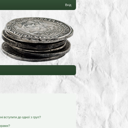
Вхід
ні вступити до одної з груп?
ьорами?