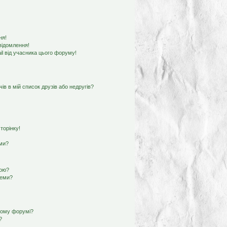
ня!
відомлення!
l від учасника цього форуму!
ів в мій список друзів або недругів?
торінку!
еми?
кою?
теми?
ьому форумі?
?