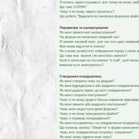
Я колись зареєструвався, але тепер не можу уві
Що таке COPPA?
Чому я не можу зареєструватись?
Що робить “Видалити встановлені форумом файли
Параметри та налаштування
Як мені змінити мої налаштування?
На форумі встановлено невірний час!
Я змінив часовий пояс, але час все одно невірний
Моя мова відсутня в списку!
Як я можу розмістити зображення поряд з своїм 
Що таке моє звання і як мені його змінити?
Коли я натискаю на посилання “e-mail”, щоб напис
вимагається залогуватись?
Створення повідомлень
Як мені створити тему на форумі?
Як мені відредагувати або видалити повідомленн
Як мені додати підпис до мого повідомлення?
Як мені створити опитування?
Чому я не можу додати більше варіантів відповід
Як мені змінити або видалити опитування?
Чому мені недоступні деякі форуми?
Чому я не можу приєднувати файли?
Чому я отримав попередження?
Як мені поскаржитись на повідомлення модерато
Що означає кнопка “Зберегти” в формі написання
Чому моє повідомлення потребує схвалення?
Як мені знову підняти мою тему?