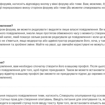
форумів, натисніть відповідну кнопку у вікні форуму або теми. Вам, можливо, 
дії перераховано внизу сторінок форуму або теми (
Ви можете створювати нов
домлення?
ром форуму, ви можете редагувати і видаляти лише власні повідомлення. Ви 
ного повідомлення, інколи лише протягом обмеженого часу з моменту створенн
ий напис, який показує скільки разів ви редагували це повідомлення і коли це 
о не з'явиться, якщо модератор або адміністратор редагували його, хоча, у т
лення та зроблені зміни. Майте на увазі, що звичайні користувачі не можуть
ня?
домлення, вам необхідно спочатку створити його в вашому профілі. Після цьог
 повідомлення для того, щоб підпис приєднався. Також ви можете встановити
дну відмітку в вашому профілі (ви зможете не приєднувати підпис до окремих 
омлення).
вання першого повідомлення теми, натисніть
Створити опитування
під основ
остатньо прав для створення опитувань. Введіть питання для опитування та, як 
дити в окремій стрічці поля вводу тексту. Крім того, ви встановити кількість ва