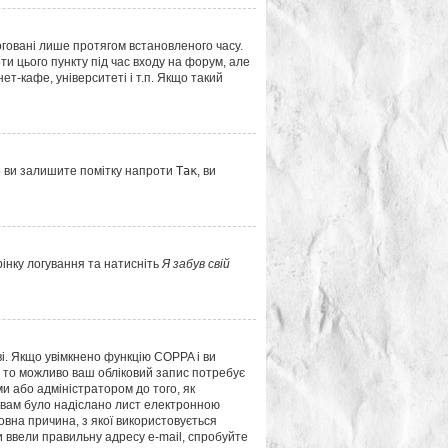
оговані лише протягом встановленого часу.
и цього пункту під час входу на форум, але
т-кафе, університеті і т.п. Якщо такий
о ви залишите помітку напроти
Так
, ви
рінку логування та натисніть
Я забув свій
ві. Якщо увімкнено функцію COPPA і ви
і, то можливо ваш обліковий запис потребує
и або адміністратором до того, як
о вам було надіслано лист електронною
овна причина, з якої використовується
 ввели правильну адресу e-mail, спробуйте