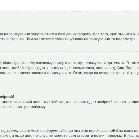
ші налаштування зберігаються в базі даних форуму. Для того, щоб змінити їх,
стині сторінки. Там ви зможете змінити усі ваші налаштування та параметри.
 відповідає іншому часовому поясу, а не тому, в якому знаходитесь ви. В тако
 пояс, щоб він відповідав вашому місцезнаходженню, наприклад, Київ, Варшава,
на лише зареєстрованим користувачам. Отже, якщо ви незареєстровані, то це
евірний!
тановили часовий пояс та літній час, але час все одно невірний, значить годи
б він вирішив цю проблему.
в підтримку вашої мови на форумі, або ще ніхто не переклав phpBB на вашу мо
пакет, а якщо його не існує, ви можете самі створити новий переклад. Більш