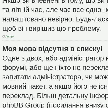
Якщо ви впевнені в тому, що ви
та літній час, але час все одно 
налаштовано невірно. Будь-ласк
щоб він вирішив цю проблему.
Догори
Моя мова відсутня в списку!
Одне з двох, або адміністратор
форумі, або ще ніхто не перекл
запитати адміністратора, чи мож
мовний пакет, а якщо його не іс
переклад. Більш детальну інфор
phpBB Group (посилання внизу с