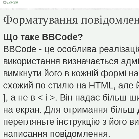
Догори
Форматування повідомлен
Що таке BBCode?
BBCode - це особлива реалізаці
використання визначається адмі
вимкнути його в кожній формі н
схожий по стилю на HTML, але йо
], а не в < і >. Він надає більш
на екран. Для отримання більш 
перегляньте інструкцію з його в
написання повідомлення.