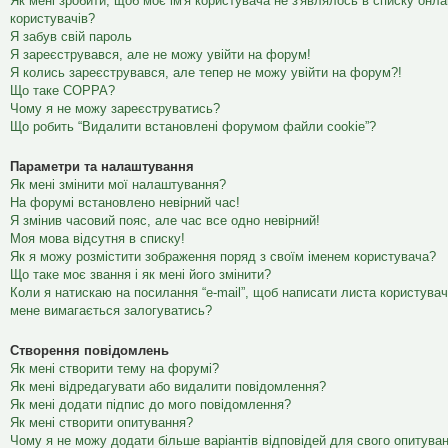
Як мені зробити, щоб моє ім'я користувача не з'являлось в списку онл
користувачів?
Я забув свій пароль
Я зареєструвався, але не можу увійти на форум!
Я колись зареєструвався, але тепер не можу увійти на форум?!
Що таке COPPA?
Чому я не можу зареєструватись?
Що робить “Видалити встановлені форумом файли cookie”?
Параметри та налаштування
Як мені змінити мої налаштування?
На форумі встановлено невірний час!
Я змінив часовий пояс, але час все одно невірний!
Моя мова відсутня в списку!
Як я можу розмістити зображення поряд з своїм іменем користувача?
Що таке моє звання і як мені його змінити?
Коли я натискаю на посилання “e-mail”, щоб написати листа користувач
мене вимагається залогуватись?
Створення повідомлень
Як мені створити тему на форумі?
Як мені відредагувати або видалити повідомлення?
Як мені додати підпис до мого повідомлення?
Як мені створити опитування?
Чому я не можу додати більше варіантів відповідей для свого опитува