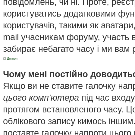
повідомлень, чи ні. Проте, реєс
користуватись додатковими функ
користувачів, такими як аватари
mail учасникам форуму, участь в 
забирає небагато часу і ми вам 
Догори
Чому мені постійно доводить
Якщо ви не ставите галочку нап
цього комп'ютера
під час входу
протягом встановленого часу. Ц
облікового запису кимось інши
поставте галочку напроти цього 