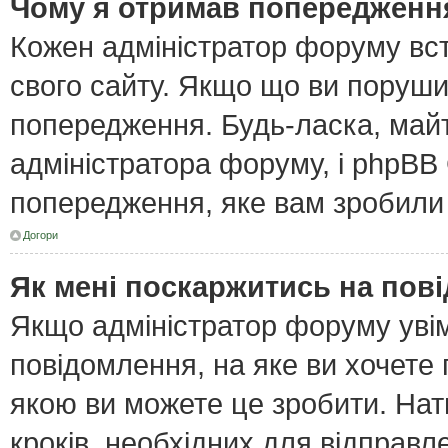
Чому я отримав попередженн
Кожен адміністратор форуму вст
свого сайту. Якщо що ви поруш
попередження. Будь-ласка, майт
адміністратора форуму, і phpBB
попередження, яке вам зробили 
Догори
Як мені поскаржитись на пов
Якщо адміністратор форуму увім
повідомлення, на яке ви хочете 
якою ви можете це зробити. Нат
кроків, необхідних для відправл