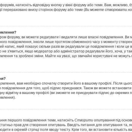
форумів, натисніть відповідну кнопку у вікні форуму або теми. Вам, можливо, 
дії перераховано внизу сторінок форуму або теми (
Ви можете створювати нов
домлення?
ром форуму, ви можете редагувати і видаляти лише власні повідомлення. Ви 
ного повідомлення, інколи лише протягом обмеженого часу з моменту створенн
ий напис, який показує скільки разів ви редагували це повідомлення і коли це 
о не з'явиться, якщо модератор або адміністратор редагували його, хоча, у т
лення та зроблені зміни. Майте на увазі, що звичайні користувачі не можуть
ня?
домлення, вам необхідно спочатку створити його в вашому профілі. Після цьог
 повідомлення для того, щоб підпис приєднався. Також ви можете встановити
дну відмітку в вашому профілі (ви зможете не приєднувати підпис до окремих 
омлення).
вання першого повідомлення теми, натисніть
Створити опитування
під основ
остатньо прав для створення опитувань. Введіть питання для опитування та, як 
дити в окремій стрічці поля вводу тексту. Крім того, ви встановити кількість ва