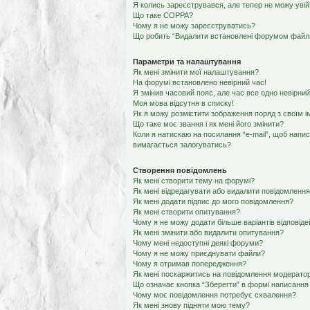
Я колись зареєструвався, але тепер не можу уві
Що таке COPPA?
Чому я не можу зареєструватись?
Що робить “Видалити встановлені форумом файли
Параметри та налаштування
Як мені змінити мої налаштування?
На форумі встановлено невірний час!
Я змінив часовий пояс, але час все одно невірний
Моя мова відсутня в списку!
Як я можу розмістити зображення поряд з своїм 
Що таке моє звання і як мені його змінити?
Коли я натискаю на посилання “e-mail”, щоб напис
вимагається залогуватись?
Створення повідомлень
Як мені створити тему на форумі?
Як мені відредагувати або видалити повідомленн
Як мені додати підпис до мого повідомлення?
Як мені створити опитування?
Чому я не можу додати більше варіантів відповід
Як мені змінити або видалити опитування?
Чому мені недоступні деякі форуми?
Чому я не можу приєднувати файли?
Чому я отримав попередження?
Як мені поскаржитись на повідомлення модерато
Що означає кнопка “Зберегти” в формі написання
Чому моє повідомлення потребує схвалення?
Як мені знову підняти мою тему?