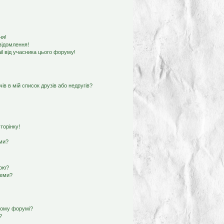
ня!
відомлення!
l від учасника цього форуму!
ів в мій список друзів або недругів?
торінку!
еми?
кою?
теми?
ьому форумі?
?