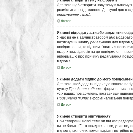
Як мені створити тему на форумі?
Для того щоб створити нову тему в одному з 
розмістити повідомлення. Доступні для вас 
опитуваннях і т.п.
).
Догори
Як мені відредагувати або видалити пові
Якщо ви не є адміністратором або модерато
натиснувши кнопку
редагувати
для відповід
повідомлення, то під ним з'явиться невеличк
якщо хтось відповів на це повідомлення; вон
інформацію про причину редагування повідом
відповів.
Догори
Як мені додати підпис до мого повідомлен
Для того, щоб додати підпис до вашого пові
пункту
Приєднати підпис
в формі написання
усіх ваших повідомлень, поставивши відпові
Приєднати підпис
в формі написання повід
Догори
Як мені створити опитування?
При створенні нової теми чи під час редагу
ви не бачите її, то швидше за все, у вас нед
відповідних полях, кожен варіант потрібно вво