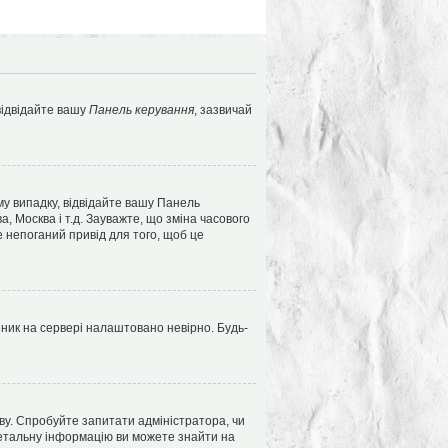
 відвідайте вашу
Панель керування
, зазвичай
му випадку, відвідайте вашу Панель
 Москва і т.д. Зауважте, що зміна часового
 непоганий привід для того, щоб це
нник на сервері налаштовано невірно. Будь-
ву. Спробуйте запитати адміністратора, чи
 детальну інформацію ви можете знайти на