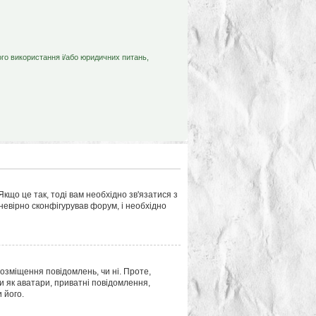
ого використання і/або юридичних питань,
кщо це так, тоді вам необхідно зв'язатися з
евірно сконфігурував форум, і необхідно
розміщення повідомлень, чи ні. Проте,
и як аватари, приватні повідомлення,
 його.