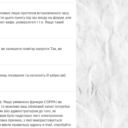
оговані лише протягом встановленого часу.
и цього пункту під час входу на форум, але
т-кафе, університеті і т.п. Якщо такий
о ви залишите помітку напроти
Так
, ви
рінку логування та натисніть
Я забув свій
ві. Якщо увімкнено функцію COPPA і ви
і, то можливо ваш обліковий запис потребує
и або адміністратором до того, як
о вам було надіслано лист електронною
овна причина, з якої використовується
 ввели правильну адресу e-mail, спробуйте