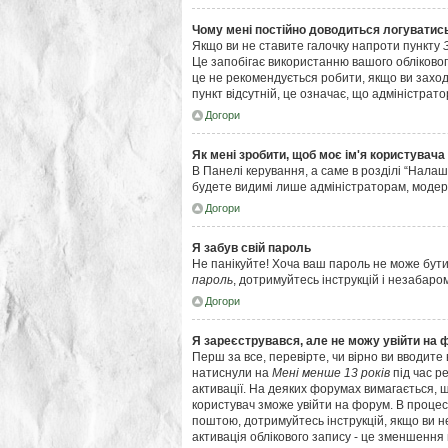
Чому мені постійно доводиться логуватис
Якщо ви не ставите галочку напроти пункту
Це запобігає використанню вашого обліковог
це не рекомендується робити, якщо ви заходи
пункт відсутній, це означає, що адміністрат
Догори
Як мені зробити, щоб моє ім'я користувача
В Панелі керування, а саме в розділі “Нала
будете видимі лише адміністраторам, модер
Догори
Я забув свій пароль
Не панікуйте! Хоча ваш пароль не може бути
пароль
, дотримуйтесь інструкцій і незабаро
Догори
Я зареєструвався, але не можу увійти на 
Перш за все, перевірте, чи вірно ви вводите
натиснули на
Мені менше 13 років
під час р
активації. На деяких форумах вимагається, щ
користувач зможе увійти на форум. В процес
поштою, дотримуйтесь інструкцій, якщо ви н
активація облікового запису - це зменшення