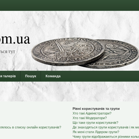
m.ua
ься тут
я талерів
Пошук
Команда
Рівні користувачів та групи
Хто такі Адміністратори?
Хто такі Модератори?
Що таке групи користувачів?
влялось в списку онлайн користувачів?
Де знаходяться групи користувачів і як ме
Як мені стати Лідером групи?
Чому групи відображаються різними кол