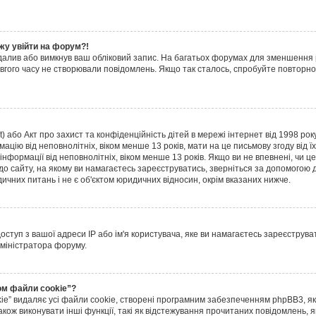
жу увійти на форум?!
далив або вимкнув ваш обліковий запис. На багатьох форумах для зменшення
довгого часу не створювали повідомлень. Якщо так сталось, спробуйте повторно
ct) або Акт про захист та конфіденційність дітей в мережі інтернет від 1998 рок
ацію від неповнолітніх, віком менше 13 років, мати на це письмову згоду від їх
 інформації від неповнолітніх, віком менше 13 років. Якщо ви не впевнені, чи 
 до сайту, на якому ви намагаєтесь зареєструватись, зверніться за допомогою
ичних питань і не є об'єктом юридичних відносин, окрім вказаних нижче.
туп з вашої адреси IP або ім'я користувача, яке ви намагаєтесь зареєструват
дміністратора форуму.
ом файли cookie”?
e” видаляє усі файли cookie, створені програмним забезпеченням phpBB3, я
кож виконувати інші функції, такі як відстежування прочитаних повідомлень, 