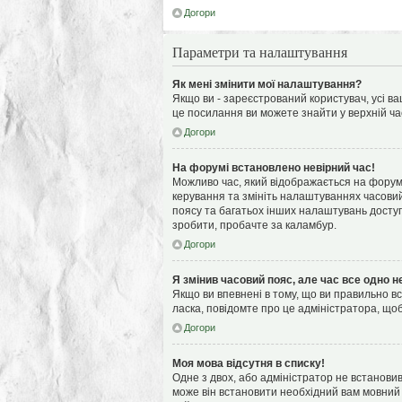
Догори
Параметри та налаштування
Як мені змінити мої налаштування?
Якщо ви - зареєстрований користувач, усі ва
це посилання ви можете знайти у верхній ча
Догори
На форумі встановлено невірний час!
Можливо час, який відображається на форумі,
керування та змініть налаштуваннях часовий
поясу та багатьох інших налаштувань доступ
зробити, пробачте за каламбур.
Догори
Я змінив часовий пояс, але час все одно н
Якщо ви впевнені в тому, що ви правильно вс
ласка, повідомте про це адміністратора, що
Догори
Моя мова відсутня в списку!
Одне з двох, або адміністратор не встанови
може він встановити необхідний вам мовний 