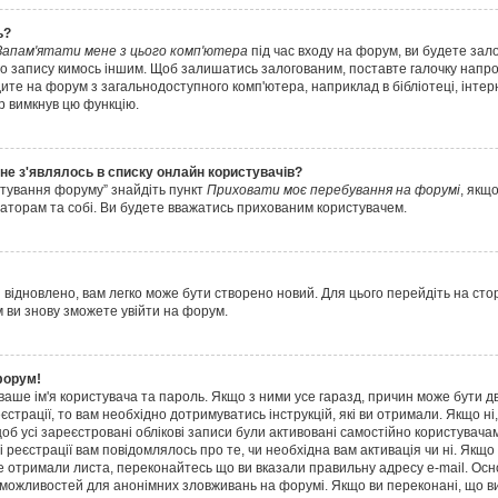
ь?
Запам'ятати мене з цього комп'ютера
під час входу на форум, ви будете зал
о запису кимось іншим. Щоб залишатись залогованим, поставте галочку напрот
те на форум з загальнодоступного комп'ютера, наприклад в бібліотеці, інтерне
ор вимкнув цю функцію.
 не з'являлось в списку онлайн користувачів?
штування форуму” знайдіть пункт
Приховати моє перебування на форумі
, якщ
аторам та собі. Ви будете вважатись прихованим користувачем.
 відновлено, вам легко може бути створено новий. Для цього перейдіть на сто
м ви знову зможете увійти на форум.
форум!
 ваше ім'я користувача та пароль. Якщо з ними усе гаразд, причин може бути д
еєстрації, то вам необхідно дотримуватись інструкцій, які ви отримали. Якщо н
об усі зареєстровані облікові записи були активовані самостійно користувачам
і реєстрації вам повідомлялось про те, чи необхідна вам активація чи ні. Якщ
е отримали листа, переконайтесь що ви вказали правильну адресу e-mail. Осн
 можливостей для анонімних зловживань на форумі. Якщо ви переконані, що ви