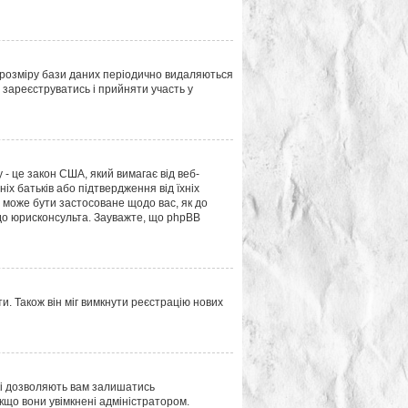
 розміру бази даних періодично видаляються
 зареєструватись і прийняти участь у
у - це закон США, який вимагає від веб-
ніх батьків або підтвердження від їхніх
це може бути застосоване щодо вас, як до
 до юрисконсульта. Зауважте, що phpBB
и. Також він міг вимкнути реєстрацію нових
кі дозволяють вам залишатись
якщо вони увімкнені адміністратором.