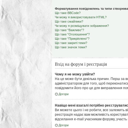
Форматування повідомлень та типи створюва
Що таке BBCode?
Чи можу я використовувати HTML?
Що таке смайлики?
Чи можу я розміщувати зображення?
Що таке “Важливо”?
Що таке “Оголошення”?
Що таке “Прикріплено”?
Що таке закриті теми?
Що таке значок теми?
Вхід на форум і реєстрація
Чому я не можу увійти?
На це може бути декілька причин. Перш за вс
адміністратором для того, щоб переконатись
повідомити його про це для виправлення по
Догори
Навіщо мені взагалі потрібно реєструвати
Ви можете цього і не робити, все залежить в
реєстрація надає вам можливість користуват
відсилання e-mail учасникам форуму, участь в
Догори