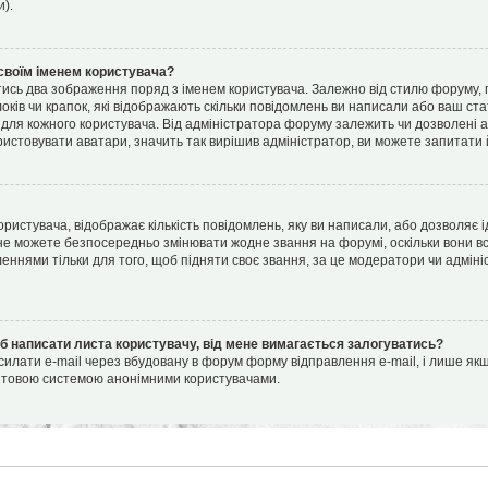
и).
своїм іменем користувача?
ись два зображення поряд з іменем користувача. Залежно від стилю форуму,
блоків чи крапок, які відображають скільки повідомлень ви написали або ваш ст
 для кожного користувача. Від адміністратора форуму залежить чи дозволені а
истовувати аватари, значить так вирішив адміністратор, ви можете запитати 
ристувача, відображає кількість повідомлень, яку ви написали, або дозволяє і
 не можете безпосередньо змінювати жодне звання на форумі, оскільки вони в
ннями тільки для того, щоб підняти своє звання, за це модератори чи адміні
об написати листа користувачу, від мене вимагається залогуватись?
илати e-mail через вбудовану в форум форму відправлення e-mail, і лише якщ
штовою системою анонімними користувачами.