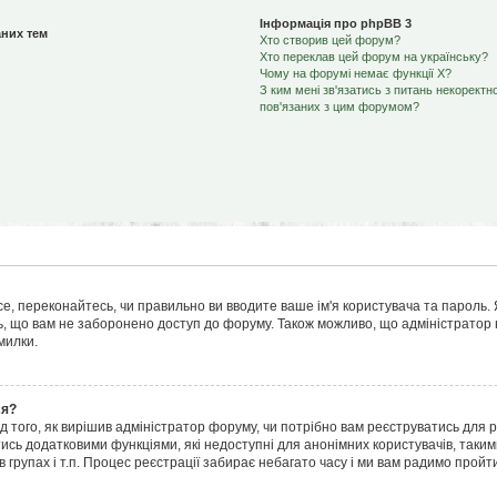
Інформація про phpBB 3
них тем
Хто створив цей форум?
Хто переклав цей форум на українську?
Чому на форумі немає функції X?
З ким мені зв'язатись з питань некоректн
пов'язаних з цим форумом?
е, переконайтесь, чи правильно ви вводите ваше ім'я користувача та пароль. Я
, що вам не заборонено доступ до форуму. Також можливо, що адміністратор н
милки.
ся?
ід того, як вирішив адміністратор форуму, чи потрібно вам реєструватись для 
ись додатковими функціями, які недоступні для анонімних користувачів, таким
 групах і т.п. Процес реєстрації забирає небагато часу і ми вам радимо пройти