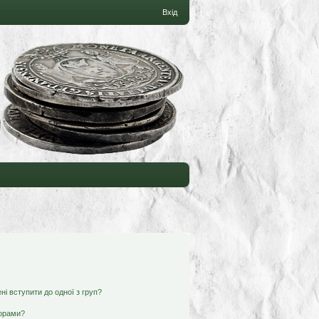
Вхід
ні вступити до одної з груп?
ьорами?