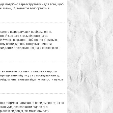
буде потрібно зареєструватись для того, щоб
і теми, Ви можете голосувати в
можете відредагувати повідомлення,
я. Якщо вже хтось відповів на це
відбулось востаннє. Цей напис з'явиться,
акому випадку, вони можуть залишити
 видалити повідомлення, на яке вже хтось
о, ви можете поставити галочку напроти
 приєднання підпису за замовчуванням до
повідомлень, знявши відмітку напроти пункту
ною формою написання повідомлення; якщо
мінімум, два варіанти відповіді в
ріантів відповіді, які може обирати