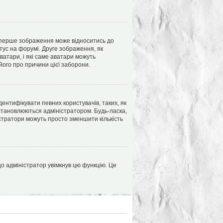
 перше зображення може відноситись до
атус на форумі. Друге зображення, як
ватари, і які саме аватари можуть
його про причини цієї заборони.
дентифікувати певних користувачів, таких, як
становлюються адміністратором. Будь-ласка,
стратори можуть просто зменшити кількість
о адміністратор увімкнув цю функцію. Це