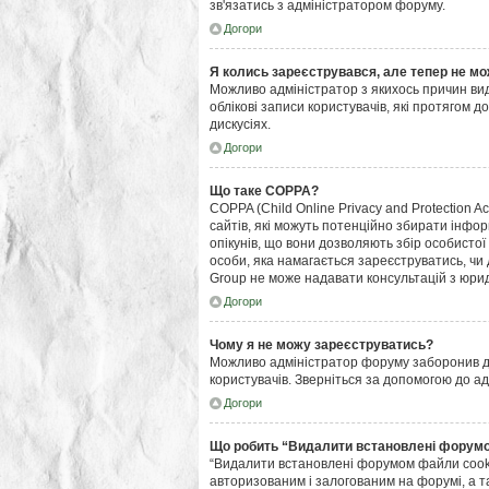
зв'язатись з адміністратором форуму.
Догори
Я колись зареєструвався, але тепер не мо
Можливо адміністратор з якихось причин ви
облікові записи користувачів, які протягом 
дискусіях.
Догори
Що таке COPPA?
COPPA (Child Online Privacy and Protection A
сайтів, які можуть потенційно збирати інформ
опікунів, що вони дозволяють збір особистої
особи, яка намагається зареєструватись, чи
Group не може надавати консультацій з юрид
Догори
Чому я не можу зареєструватись?
Можливо адміністратор форуму заборонив дос
користувачів. Зверніться за допомогою до а
Догори
Що робить “Видалити встановлені форум
“Видалити встановлені форумом файли cooki
авторизованим і залогованим на форумі, а та