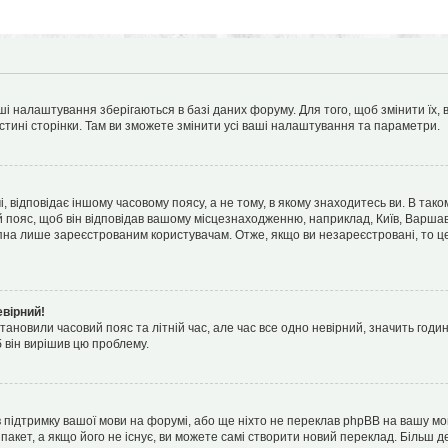
ші налаштування зберігаються в базі даних форуму. Для того, щоб змінити їх,
стині сторінки. Там ви зможете змінити усі ваші налаштування та параметри.
 відповідає іншому часовому поясу, а не тому, в якому знаходитесь ви. В тако
 пояс, щоб він відповідав вашому місцезнаходженню, наприклад, Київ, Варшава,
на лише зареєстрованим користувачам. Отже, якщо ви незареєстровані, то це
евірний!
тановили часовий пояс та літній час, але час все одно невірний, значить годи
б він вирішив цю проблему.
в підтримку вашої мови на форумі, або ще ніхто не переклав phpBB на вашу мо
пакет, а якщо його не існує, ви можете самі створити новий переклад. Більш