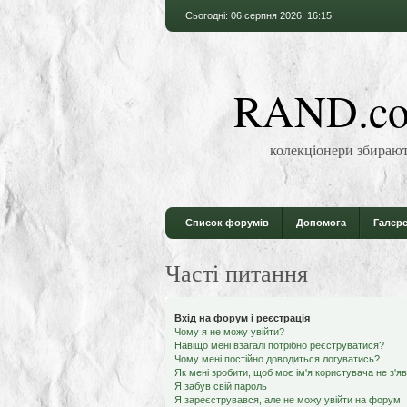
Сьогодні: 06 серпня 2026, 16:15
RAND.co
колекціонери збирают
Список форумів
Допомога
Галере
Часті питання
Вхід на форум і реєстрація
Чому я не можу увійти?
Навіщо мені взагалі потрібно реєструватися?
Чому мені постійно доводиться логуватись?
Як мені зробити, щоб моє ім'я користувача не з'я
Я забув свій пароль
Я зареєструвався, але не можу увійти на форум!