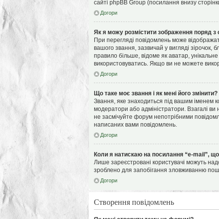
сайті phpBB Group (посилання внизу сторінк
Догори
Як я можу розмістити зображення поряд з 
При перегляді повідомлень може відображат
вашого звання, зазвичай у вигляді зірочок, 
правило більше, відоме як аватар, унікальне
використовуватись. Якщо ви не можете викор
Догори
Що таке моє звання і як мені його змінити?
Звання, яке знаходиться під вашим іменем ко
модератори або адміністратори. Взагалі ви
не засмічуйте форум непотрібними повідомле
написаних вами повідомлень.
Догори
Коли я натискаю на посилання “e-mail”, щ
Лише зареєстровані користувачі можуть надс
зроблено для запобігання зловживанню по
Догори
Створення повідомлень