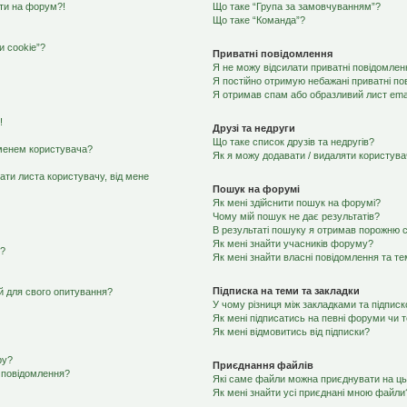
йти на форум?!
Що таке “Група за замовчуванням”?
Що таке “Команда”?
 cookie”?
Приватні повідомлення
Я не можу відсилати приватні повідомлен
Я постійно отримую небажані приватні по
Я отримав спам або образливий лист emai
!
Друзі та недруги
Що таке список друзів та недругів?
іменем користувача?
Як я можу додавати / видаляти користувач
ати листа користувачу, від мене
Пошук на форумі
Як мені здійснити пошук на форумі?
Чому мій пошук не дає результатів?
В результаті пошуку я отримав порожню с
Як мені знайти учасників форуму?
я?
Як мені знайти власні повідомлення та т
Підписка на теми та закладки
ей для свого опитування?
У чому різниця між закладками та підпис
Як мені підписатись на певні форуми чи 
Як мені відмовитись від підписки?
ру?
Приєднання файлів
 повідомлення?
Які саме файли можна приєднувати на ц
Як мені знайти усі приєднані мною файли