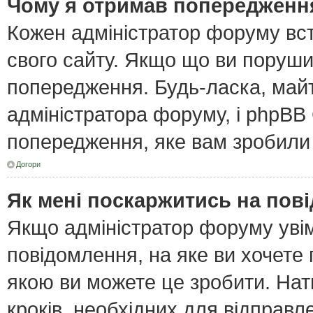
Чому я отримав попередженн
Кожен адміністратор форуму вст
свого сайту. Якщо що ви поруш
попередження. Будь-ласка, майт
адміністратора форуму, і phpBB
попередження, яке вам зробили 
Догори
Як мені поскаржитись на пов
Якщо адміністратор форуму увім
повідомлення, на яке ви хочете 
якою ви можете це зробити. Нат
кроків, необхідних для відправл