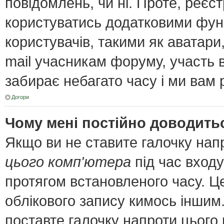
повідомлень, чи ні. Проте, реєс
користуватись додатковими функ
користувачів, такими як аватари
mail учасникам форуму, участь в 
забирає небагато часу і ми вам 
Догори
Чому мені постійно доводить
Якщо ви не ставите галочку нап
цього комп'ютера
під час входу
протягом встановленого часу. Ц
облікового запису кимось інши
поставте галочку напроти цього 