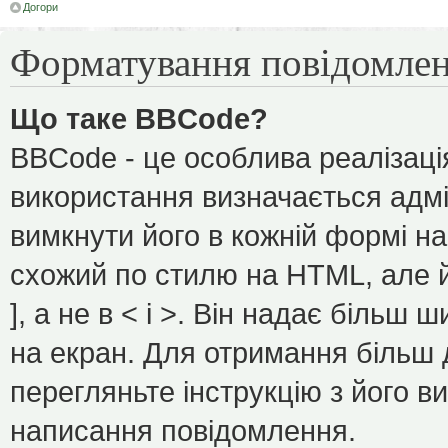
Догори
Форматування повідомлен
Що таке BBCode?
BBCode - це особлива реалізаці
використання визначається адмі
вимкнути його в кожній формі н
схожий по стилю на HTML, але йо
], а не в < і >. Він надає більш
на екран. Для отримання більш 
перегляньте інструкцію з його в
написання повідомлення.