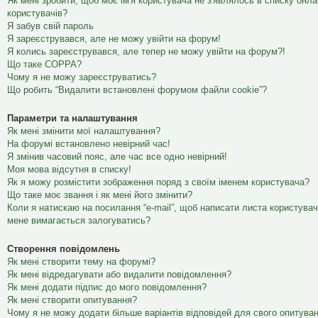
Як мені зробити, щоб моє ім'я користувача не з'являлось в списку онл
користувачів?
Я забув свій пароль
Я зареєструвався, але не можу увійти на форум!
Я колись зареєструвався, але тепер не можу увійти на форум?!
Що таке COPPA?
Чому я не можу зареєструватись?
Що робить “Видалити встановлені форумом файли cookie”?
Параметри та налаштування
Як мені змінити мої налаштування?
На форумі встановлено невірний час!
Я змінив часовий пояс, але час все одно невірний!
Моя мова відсутня в списку!
Як я можу розмістити зображення поряд з своїм іменем користувача?
Що таке моє звання і як мені його змінити?
Коли я натискаю на посилання “e-mail”, щоб написати листа користувач
мене вимагається залогуватись?
Створення повідомлень
Як мені створити тему на форумі?
Як мені відредагувати або видалити повідомлення?
Як мені додати підпис до мого повідомлення?
Як мені створити опитування?
Чому я не можу додати більше варіантів відповідей для свого опитува