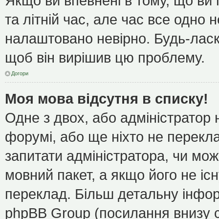
Якщо ви впевнені в тому, що ви
та літній час, але час все одно 
налаштовано невірно. Будь-ласк
щоб він вирішив цю проблему.
Догори
Моя мова відсутня в списку!
Одне з двох, або адміністратор
форумі, або ще ніхто не перекл
запитати адміністратора, чи мож
мовний пакет, а якщо його не іс
переклад. Більш детальну інфор
phpBB Group (посилання внизу с