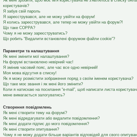
Як мені зробити, щоб моє ім'я користувача не з'являлось в списку онл
користувачів?
Я забув свій пароль
Я зареєструвався, але не можу увійти на форум!
Я колись зареєструвався, але тепер не можу увійти на форум?!
Що таке COPPA?
Чому я не можу зареєструватись?
Що робить “Видалити встановлені форумом файли cookie”?
Параметри та налаштування
Як мені змінити мої налаштування?
На форумі встановлено невірний час!
Я змінив часовий пояс, але час все одно невірний!
Моя мова відсутня в списку!
Як я можу розмістити зображення поряд з своїм іменем користувача?
Що таке моє звання і як мені його змінити?
Коли я натискаю на посилання “e-mail”, щоб написати листа користувач
мене вимагається залогуватись?
Створення повідомлень
Як мені створити тему на форумі?
Як мені відредагувати або видалити повідомлення?
Як мені додати підпис до мого повідомлення?
Як мені створити опитування?
Чому я не можу додати більше варіантів відповідей для свого опитува