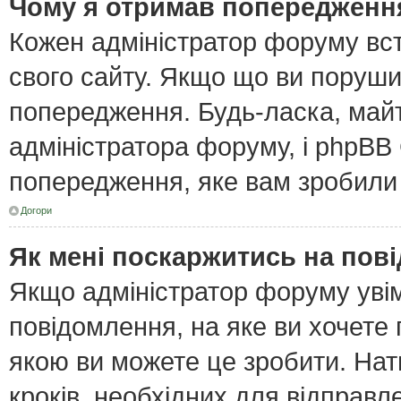
Чому я отримав попередженн
Кожен адміністратор форуму вст
свого сайту. Якщо що ви поруш
попередження. Будь-ласка, майт
адміністратора форуму, і phpBB
попередження, яке вам зробили 
Догори
Як мені поскаржитись на пов
Якщо адміністратор форуму увім
повідомлення, на яке ви хочете 
якою ви можете це зробити. Нат
кроків, необхідних для відправл