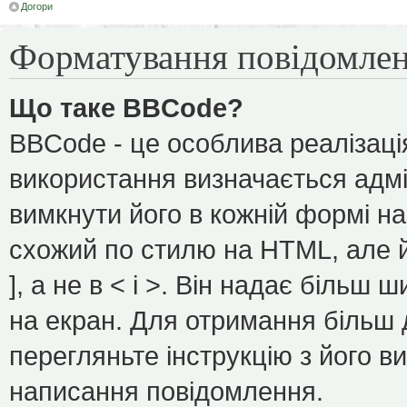
Догори
Форматування повідомлен
Що таке BBCode?
BBCode - це особлива реалізаці
використання визначається адмі
вимкнути його в кожній формі н
схожий по стилю на HTML, але йо
], а не в < і >. Він надає більш
на екран. Для отримання більш 
перегляньте інструкцію з його в
написання повідомлення.