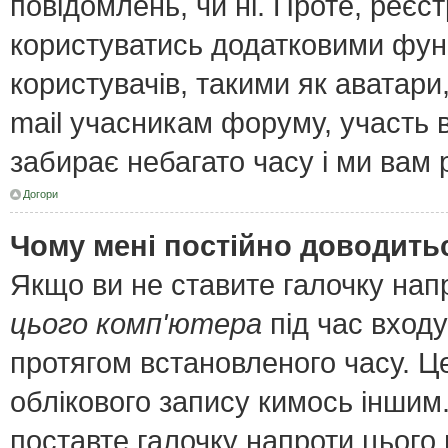
повідомлень, чи ні. Проте, реєс
користуватись додатковими функ
користувачів, такими як аватари
mail учасникам форуму, участь в 
забирає небагато часу і ми вам 
Догори
Чому мені постійно доводить
Якщо ви не ставите галочку нап
цього комп'ютера
під час входу
протягом встановленого часу. Ц
облікового запису кимось інши
поставте галочку напроти цього 