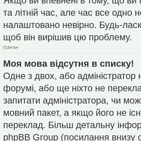
Якщо ви впевнені в тому, що ви
та літній час, але час все одно 
налаштовано невірно. Будь-ласк
щоб він вирішив цю проблему.
Догори
Моя мова відсутня в списку!
Одне з двох, або адміністратор
форумі, або ще ніхто не перекл
запитати адміністратора, чи мож
мовний пакет, а якщо його не іс
переклад. Більш детальну інфор
phpBB Group (посилання внизу с