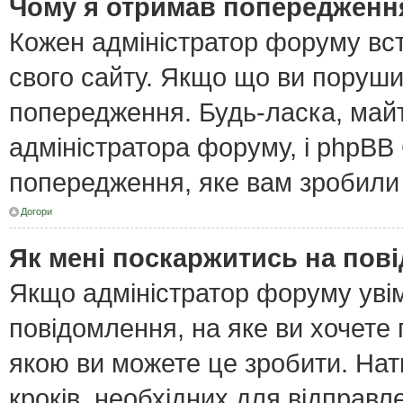
Чому я отримав попередженн
Кожен адміністратор форуму вст
свого сайту. Якщо що ви поруш
попередження. Будь-ласка, майт
адміністратора форуму, і phpBB
попередження, яке вам зробили 
Догори
Як мені поскаржитись на пов
Якщо адміністратор форуму увім
повідомлення, на яке ви хочете 
якою ви можете це зробити. Нат
кроків, необхідних для відправл