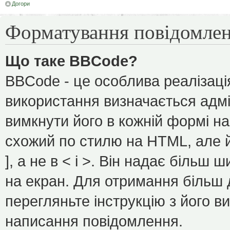
Догори
Форматування повідомлен
Що таке BBCode?
BBCode - це особлива реалізаці
використання визначається адмі
вимкнути його в кожній формі н
схожий по стилю на HTML, але йо
], а не в < і >. Він надає більш
на екран. Для отримання більш 
перегляньте інструкцію з його в
написання повідомлення.