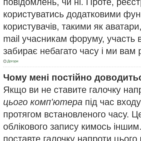
повідомлень, чи ні. Проте, реєс
користуватись додатковими функ
користувачів, такими як аватари
mail учасникам форуму, участь в 
забирає небагато часу і ми вам 
Догори
Чому мені постійно доводить
Якщо ви не ставите галочку нап
цього комп'ютера
під час входу
протягом встановленого часу. Ц
облікового запису кимось інши
поставте галочку напроти цього 