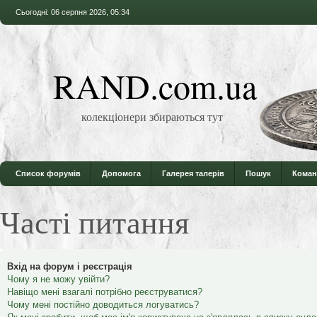
Сьогодні: 06 серпня 2026, 05:34
RAND.com.ua
колекціонери збираються тут
Список форумів
Допомога
Галерея талерів
Пошук
Коман
Часті питання
Вхід на форум і реєстрація
Чому я не можу увійти?
Навіщо мені взагалі потрібно реєструватися?
Чому мені постійно доводиться логуватись?