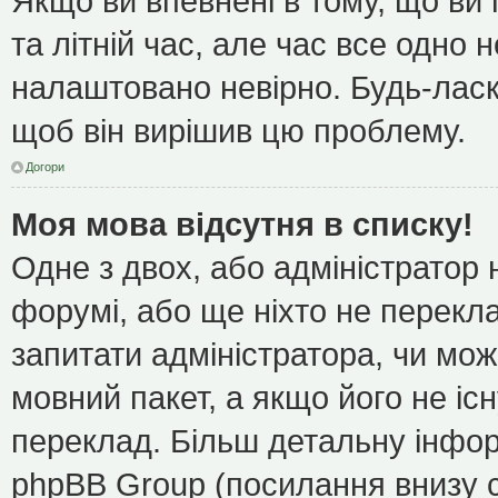
Якщо ви впевнені в тому, що ви
та літній час, але час все одно 
налаштовано невірно. Будь-ласк
щоб він вирішив цю проблему.
Догори
Моя мова відсутня в списку!
Одне з двох, або адміністратор
форумі, або ще ніхто не перекл
запитати адміністратора, чи мож
мовний пакет, а якщо його не іс
переклад. Більш детальну інфор
phpBB Group (посилання внизу с