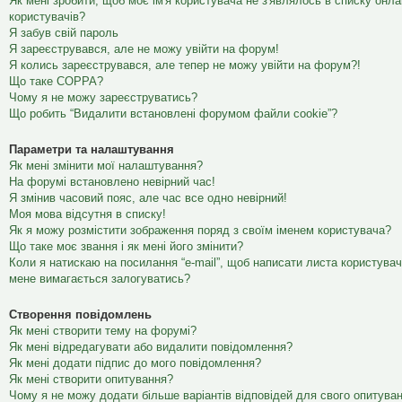
Як мені зробити, щоб моє ім'я користувача не з'являлось в списку онл
користувачів?
Я забув свій пароль
Я зареєструвався, але не можу увійти на форум!
Я колись зареєструвався, але тепер не можу увійти на форум?!
Що таке COPPA?
Чому я не можу зареєструватись?
Що робить “Видалити встановлені форумом файли cookie”?
Параметри та налаштування
Як мені змінити мої налаштування?
На форумі встановлено невірний час!
Я змінив часовий пояс, але час все одно невірний!
Моя мова відсутня в списку!
Як я можу розмістити зображення поряд з своїм іменем користувача?
Що таке моє звання і як мені його змінити?
Коли я натискаю на посилання “e-mail”, щоб написати листа користувач
мене вимагається залогуватись?
Створення повідомлень
Як мені створити тему на форумі?
Як мені відредагувати або видалити повідомлення?
Як мені додати підпис до мого повідомлення?
Як мені створити опитування?
Чому я не можу додати більше варіантів відповідей для свого опитува