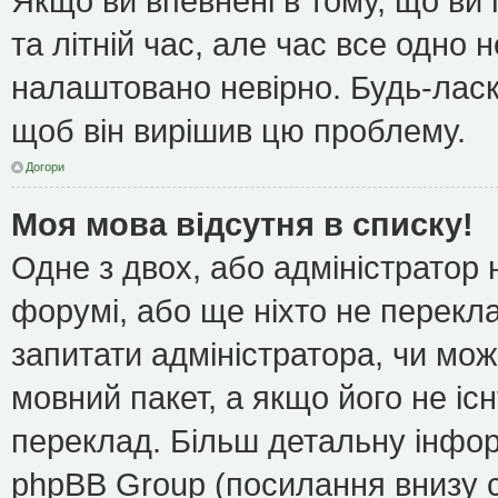
Якщо ви впевнені в тому, що ви
та літній час, але час все одно 
налаштовано невірно. Будь-ласк
щоб він вирішив цю проблему.
Догори
Моя мова відсутня в списку!
Одне з двох, або адміністратор
форумі, або ще ніхто не перекл
запитати адміністратора, чи мож
мовний пакет, а якщо його не іс
переклад. Більш детальну інфор
phpBB Group (посилання внизу с