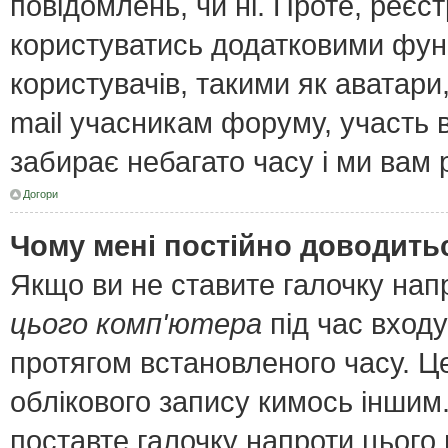
повідомлень, чи ні. Проте, реєс
користуватись додатковими функ
користувачів, такими як аватари
mail учасникам форуму, участь в 
забирає небагато часу і ми вам 
Догори
Чому мені постійно доводить
Якщо ви не ставите галочку нап
цього комп'ютера
під час входу
протягом встановленого часу. Ц
облікового запису кимось інши
поставте галочку напроти цього 