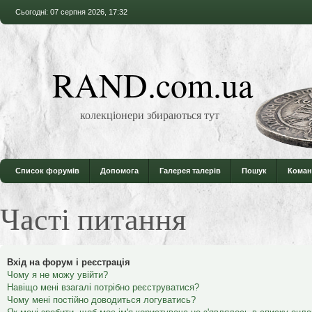
Сьогодні: 07 серпня 2026, 17:32
RAND.com.ua
колекціонери збираються тут
Список форумів
Допомога
Галерея талерів
Пошук
Коман
Часті питання
Вхід на форум і реєстрація
Чому я не можу увійти?
Навіщо мені взагалі потрібно реєструватися?
Чому мені постійно доводиться логуватись?