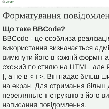
Догори
Форматування повідомлен
Що таке BBCode?
BBCode - це особлива реалізаці
використання визначається адмі
вимкнути його в кожній формі н
схожий по стилю на HTML, але йо
], а не в < і >. Він надає більш
на екран. Для отримання більш 
перегляньте інструкцію з його в
написання повідомлення.