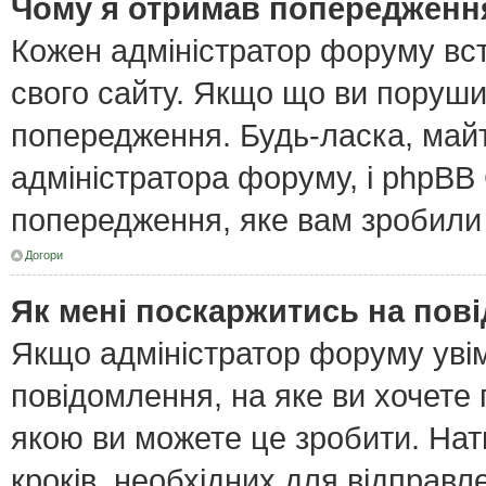
Чому я отримав попередженн
Кожен адміністратор форуму вст
свого сайту. Якщо що ви поруш
попередження. Будь-ласка, майт
адміністратора форуму, і phpBB
попередження, яке вам зробили 
Догори
Як мені поскаржитись на пов
Якщо адміністратор форуму увім
повідомлення, на яке ви хочете 
якою ви можете це зробити. Нат
кроків, необхідних для відправл