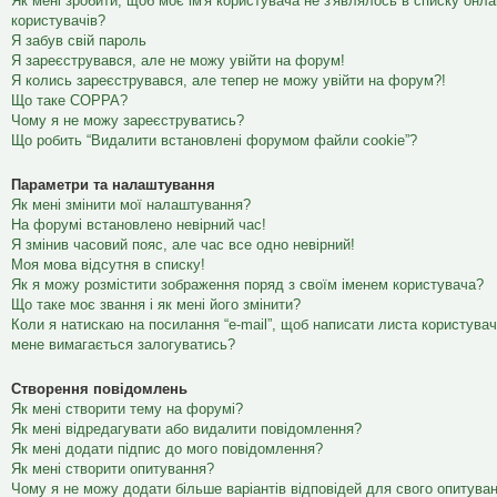
Як мені зробити, щоб моє ім'я користувача не з'являлось в списку онл
користувачів?
Я забув свій пароль
Я зареєструвався, але не можу увійти на форум!
Я колись зареєструвався, але тепер не можу увійти на форум?!
Що таке COPPA?
Чому я не можу зареєструватись?
Що робить “Видалити встановлені форумом файли cookie”?
Параметри та налаштування
Як мені змінити мої налаштування?
На форумі встановлено невірний час!
Я змінив часовий пояс, але час все одно невірний!
Моя мова відсутня в списку!
Як я можу розмістити зображення поряд з своїм іменем користувача?
Що таке моє звання і як мені його змінити?
Коли я натискаю на посилання “e-mail”, щоб написати листа користувач
мене вимагається залогуватись?
Створення повідомлень
Як мені створити тему на форумі?
Як мені відредагувати або видалити повідомлення?
Як мені додати підпис до мого повідомлення?
Як мені створити опитування?
Чому я не можу додати більше варіантів відповідей для свого опитува