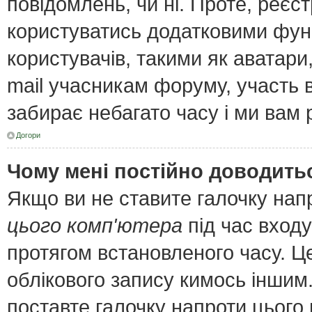
повідомлень, чи ні. Проте, реєс
користуватись додатковими функ
користувачів, такими як аватари
mail учасникам форуму, участь в 
забирає небагато часу і ми вам 
Догори
Чому мені постійно доводить
Якщо ви не ставите галочку нап
цього комп'ютера
під час входу
протягом встановленого часу. Ц
облікового запису кимось інши
поставте галочку напроти цього 