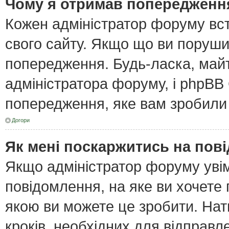
Чому я отримав попередженн
Кожен адміністратор форуму вст
свого сайту. Якщо що ви поруш
попередження. Будь-ласка, майт
адміністратора форуму, і phpBB
попередження, яке вам зробили 
Догори
Як мені поскаржитись на пов
Якщо адміністратор форуму увім
повідомлення, на яке ви хочете 
якою ви можете це зробити. Нат
кроків, необхідних для відправл