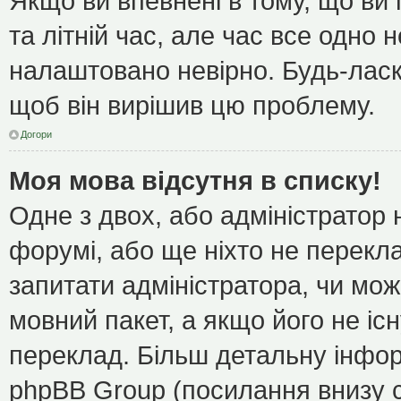
Якщо ви впевнені в тому, що ви
та літній час, але час все одно 
налаштовано невірно. Будь-ласк
щоб він вирішив цю проблему.
Догори
Моя мова відсутня в списку!
Одне з двох, або адміністратор
форумі, або ще ніхто не перекл
запитати адміністратора, чи мож
мовний пакет, а якщо його не іс
переклад. Більш детальну інфор
phpBB Group (посилання внизу с