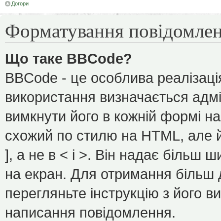
Догори
Форматування повідомлен
Що таке BBCode?
BBCode - це особлива реалізаці
використання визначається адмі
вимкнути його в кожній формі н
схожий по стилю на HTML, але йо
], а не в < і >. Він надає більш
на екран. Для отримання більш 
перегляньте інструкцію з його в
написання повідомлення.