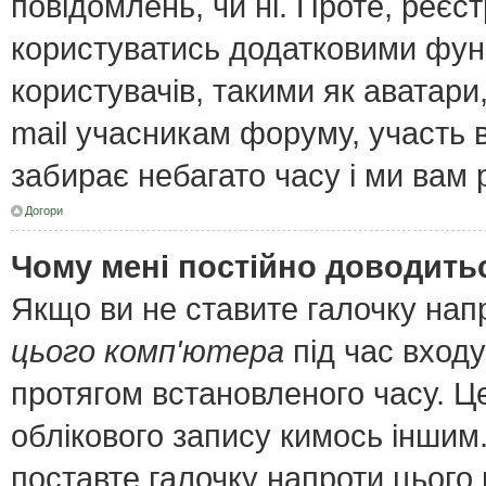
повідомлень, чи ні. Проте, реєс
користуватись додатковими функ
користувачів, такими як аватари
mail учасникам форуму, участь в 
забирає небагато часу і ми вам 
Догори
Чому мені постійно доводить
Якщо ви не ставите галочку нап
цього комп'ютера
під час входу
протягом встановленого часу. Ц
облікового запису кимось інши
поставте галочку напроти цього 