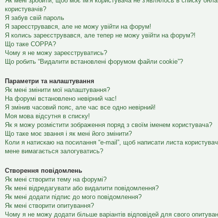
Як мені зробити, щоб моє ім'я користувача не з'являлось в списку онл
користувачів?
Я забув свій пароль
Я зареєструвався, але не можу увійти на форум!
Я колись зареєструвався, але тепер не можу увійти на форум?!
Що таке COPPA?
Чому я не можу зареєструватись?
Що робить “Видалити встановлені форумом файли cookie”?
Параметри та налаштування
Як мені змінити мої налаштування?
На форумі встановлено невірний час!
Я змінив часовий пояс, але час все одно невірний!
Моя мова відсутня в списку!
Як я можу розмістити зображення поряд з своїм іменем користувача?
Що таке моє звання і як мені його змінити?
Коли я натискаю на посилання “e-mail”, щоб написати листа користувач
мене вимагається залогуватись?
Створення повідомлень
Як мені створити тему на форумі?
Як мені відредагувати або видалити повідомлення?
Як мені додати підпис до мого повідомлення?
Як мені створити опитування?
Чому я не можу додати більше варіантів відповідей для свого опитува