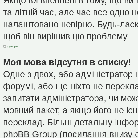
Якщо ви впевнені в тому, що ви
та літній час, але час все одно 
налаштовано невірно. Будь-ласк
щоб він вирішив цю проблему.
Догори
Моя мова відсутня в списку!
Одне з двох, або адміністратор
форумі, або ще ніхто не перекл
запитати адміністратора, чи мож
мовний пакет, а якщо його не іс
переклад. Більш детальну інфор
phpBB Group (посилання внизу с