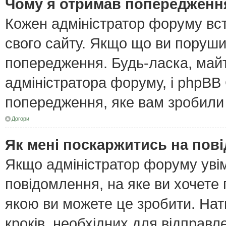
Чому я отримав попередженн
Кожен адміністратор форуму вст
свого сайту. Якщо що ви поруш
попередження. Будь-ласка, майт
адміністратора форуму, і phpBB
попередження, яке вам зробили 
Догори
Як мені поскаржитись на пов
Якщо адміністратор форуму увім
повідомлення, на яке ви хочете 
якою ви можете це зробити. Нат
кроків, необхідних для відправл