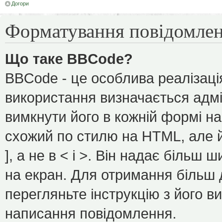
Догори
Форматування повідомлен
Що таке BBCode?
BBCode - це особлива реалізаці
використання визначається адмі
вимкнути його в кожній формі н
схожий по стилю на HTML, але йо
], а не в < і >. Він надає більш
на екран. Для отримання більш 
перегляньте інструкцію з його в
написання повідомлення.