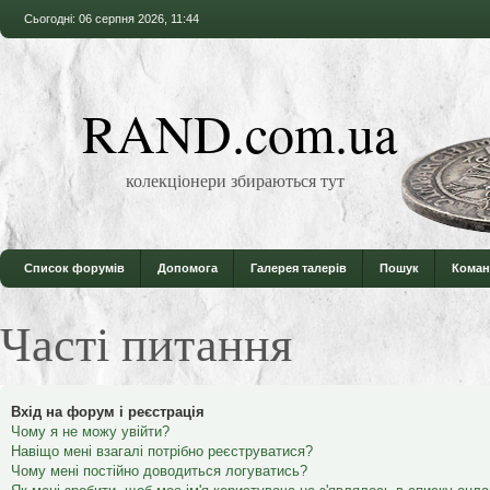
Сьогодні: 06 серпня 2026, 11:44
RAND.com.ua
колекціонери збираються тут
Список форумів
Допомога
Галерея талерів
Пошук
Коман
Часті питання
Вхід на форум і реєстрація
Чому я не можу увійти?
Навіщо мені взагалі потрібно реєструватися?
Чому мені постійно доводиться логуватись?