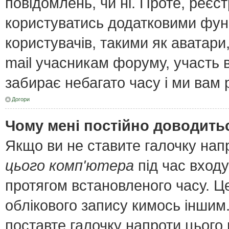
повідомлень, чи ні. Проте, реєс
користуватись додатковими функ
користувачів, такими як аватари
mail учасникам форуму, участь в 
забирає небагато часу і ми вам 
Догори
Чому мені постійно доводить
Якщо ви не ставите галочку нап
цього комп'ютера
під час входу
протягом встановленого часу. Ц
облікового запису кимось інши
поставте галочку напроти цього 