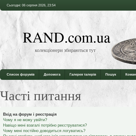
Сьогодні: 06 серпня 2026, 23:54
RAND.com.ua
колекціонери збираються тут
Список форумів
Допомога
Галерея талерів
Пошук
Коман
Часті питання
Вхід на форум і реєстрація
Чому я не можу увійти?
Навіщо мені взагалі потрібно реєструватися?
Чому мені постійно доводиться логуватись?