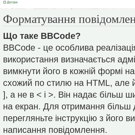
Догори
Форматування повідомлен
Що таке BBCode?
BBCode - це особлива реалізаці
використання визначається адмі
вимкнути його в кожній формі н
схожий по стилю на HTML, але йо
], а не в < і >. Він надає більш
на екран. Для отримання більш 
перегляньте інструкцію з його в
написання повідомлення.