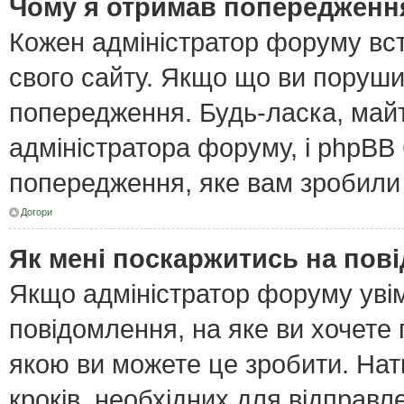
Чому я отримав попередженн
Кожен адміністратор форуму вст
свого сайту. Якщо що ви поруш
попередження. Будь-ласка, майт
адміністратора форуму, і phpBB
попередження, яке вам зробили 
Догори
Як мені поскаржитись на пов
Якщо адміністратор форуму увім
повідомлення, на яке ви хочете 
якою ви можете це зробити. Нат
кроків, необхідних для відправл