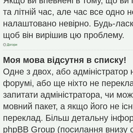
Якщо ви впевнені в тому, що ви
та літній час, але час все одно 
налаштовано невірно. Будь-ласк
щоб він вирішив цю проблему.
Догори
Моя мова відсутня в списку!
Одне з двох, або адміністратор
форумі, або ще ніхто не перекл
запитати адміністратора, чи мож
мовний пакет, а якщо його не іс
переклад. Більш детальну інфор
phpBB Group (посилання внизу с