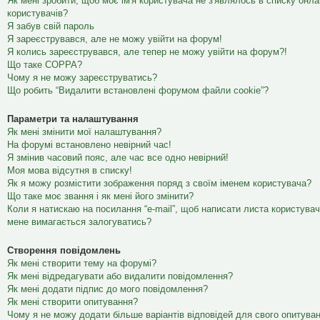
Як мені зробити, щоб моє ім'я користувача не з'являлось в списку онл
користувачів?
Я забув свій пароль
Я зареєструвався, але не можу увійти на форум!
Я колись зареєструвався, але тепер не можу увійти на форум?!
Що таке COPPA?
Чому я не можу зареєструватись?
Що робить “Видалити встановлені форумом файли cookie”?
Параметри та налаштування
Як мені змінити мої налаштування?
На форумі встановлено невірний час!
Я змінив часовий пояс, але час все одно невірний!
Моя мова відсутня в списку!
Як я можу розмістити зображення поряд з своїм іменем користувача?
Що таке моє звання і як мені його змінити?
Коли я натискаю на посилання “e-mail”, щоб написати листа користувач
мене вимагається залогуватись?
Створення повідомлень
Як мені створити тему на форумі?
Як мені відредагувати або видалити повідомлення?
Як мені додати підпис до мого повідомлення?
Як мені створити опитування?
Чому я не можу додати більше варіантів відповідей для свого опитува