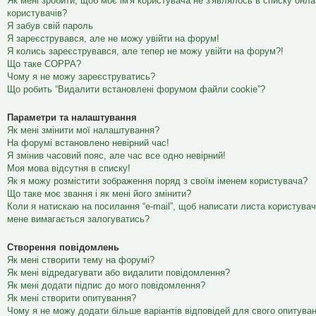
Як мені зробити, щоб моє ім'я користувача не з'являлось в списку онл
користувачів?
Я забув свій пароль
Я зареєструвався, але не можу увійти на форум!
Я колись зареєструвався, але тепер не можу увійти на форум?!
Що таке COPPA?
Чому я не можу зареєструватись?
Що робить “Видалити встановлені форумом файли cookie”?
Параметри та налаштування
Як мені змінити мої налаштування?
На форумі встановлено невірний час!
Я змінив часовий пояс, але час все одно невірний!
Моя мова відсутня в списку!
Як я можу розмістити зображення поряд з своїм іменем користувача?
Що таке моє звання і як мені його змінити?
Коли я натискаю на посилання “e-mail”, щоб написати листа користувач
мене вимагається залогуватись?
Створення повідомлень
Як мені створити тему на форумі?
Як мені відредагувати або видалити повідомлення?
Як мені додати підпис до мого повідомлення?
Як мені створити опитування?
Чому я не можу додати більше варіантів відповідей для свого опитува