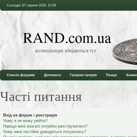
Сьогодні: 07 серпня 2026, 21:09
RAND.com.ua
колекціонери збираються тут
Список форумів
Допомога
Галерея талерів
Пошук
Коман
Часті питання
Вхід на форум і реєстрація
Чому я не можу увійти?
Навіщо мені взагалі потрібно реєструватися?
Чому мені постійно доводиться логуватись?