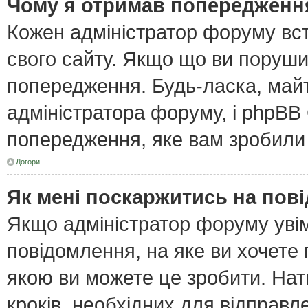
Чому я отримав попередженн
Кожен адміністратор форуму вст
свого сайту. Якщо що ви поруш
попередження. Будь-ласка, майт
адміністратора форуму, і phpBB
попередження, яке вам зробили 
Догори
Як мені поскаржитись на пов
Якщо адміністратор форуму увім
повідомлення, на яке ви хочете 
якою ви можете це зробити. Нат
кроків, необхідних для відправл