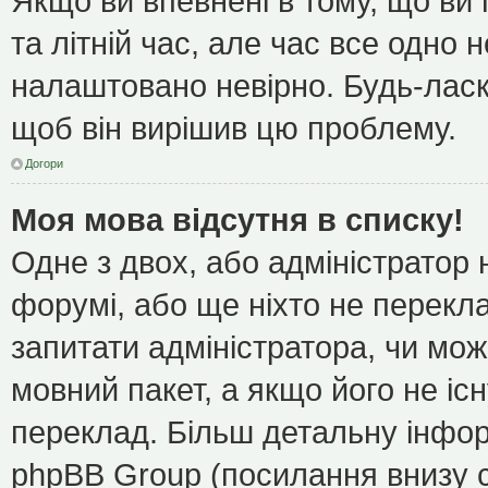
Якщо ви впевнені в тому, що ви
та літній час, але час все одно 
налаштовано невірно. Будь-ласк
щоб він вирішив цю проблему.
Догори
Моя мова відсутня в списку!
Одне з двох, або адміністратор
форумі, або ще ніхто не перекл
запитати адміністратора, чи мож
мовний пакет, а якщо його не іс
переклад. Більш детальну інфор
phpBB Group (посилання внизу с