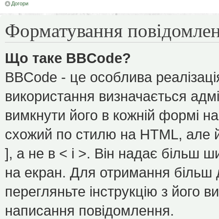
Догори
Форматування повідомлен
Що таке BBCode?
BBCode - це особлива реалізаці
використання визначається адмі
вимкнути його в кожній формі н
схожий по стилю на HTML, але йо
], а не в < і >. Він надає більш
на екран. Для отримання більш 
перегляньте інструкцію з його в
написання повідомлення.