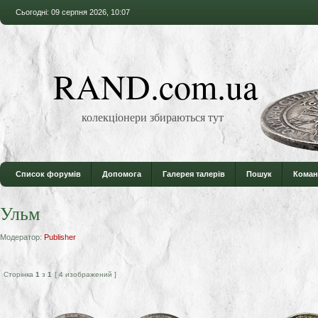
Сьогодні: 09 серпня 2026, 10:07
RAND.com.ua
колекціонери збираються тут
Список форумів
Допомога
Галерея талерів
Пошук
Коман
Ульм
Модератор:
Publisher
Сторінка
1
з
1
[ 4 изображений ]