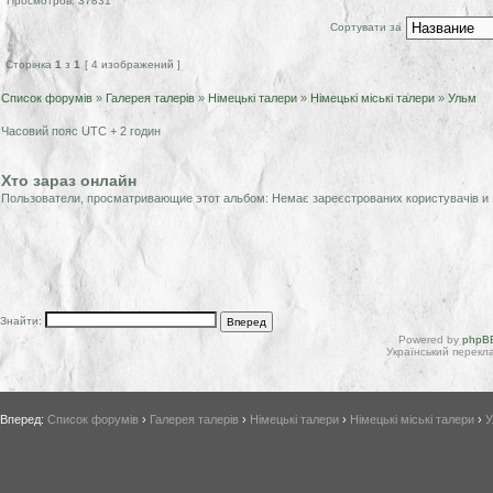
Просмотров: 37831
Сортувати за
Сторінка
1
з
1
[ 4 изображений ]
Список форумів
»
Галерея талерів
»
Німецькі талери
»
Німецькі міські талери
»
Ульм
Часовий пояс UTC + 2 годин
Хто зараз онлайн
Пользователи, просматривающие этот альбом: Немає зареєстрованих користувачів и 
Знайти:
Powered by
phpBB
Український перекла
Вперед:
Список форумів
›
Галерея талерів
›
Німецькі талери
›
Німецькі міські талери
›
У