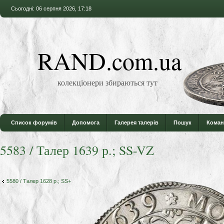
Сьогодні: 06 серпня 2026, 17:18
RAND.com.ua
колекціонери збираються тут
Список форумів
Допомога
Галерея талерів
Пошук
Коман
5583 / Талер 1639 р.; SS-VZ
5580 / Талер 1628 р.; SS+