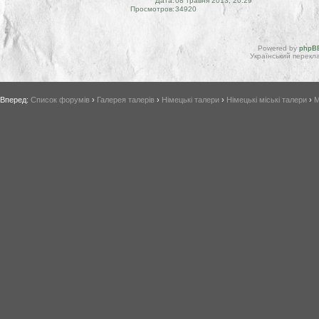
Дата:
08 травня 2013, 20:29
Просмотров:
34920
Powered by
phpBB
Український перекла
Вперед:
Список форумів
›
Галерея талерів
›
Німецькі талери
›
Німецькі міські талери
›
М