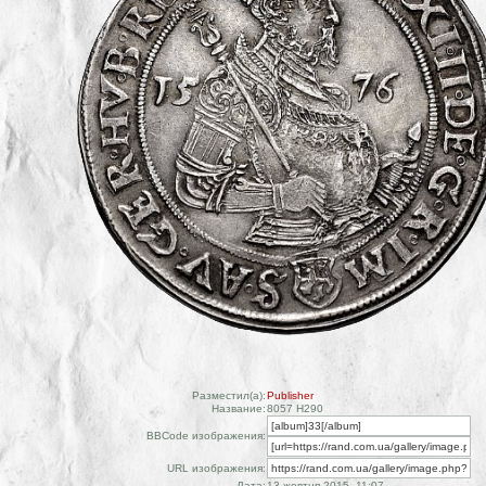
Разместил(а):
Publisher
Название:
8057 H290
BBCode изображения:
URL изображения:
Дата:
13 жовтня 2015, 11:07