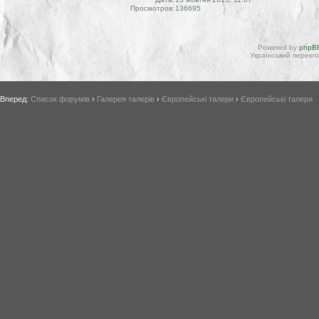
Просмотров:
136695
Powered by
phpBB
Український перекла
Вперед:
Список форумів
›
Галерея талерів
›
Європейські талери
›
Європейські талери