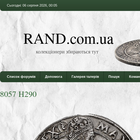
Сьогодні: 06 серпня 2026, 00:05
RAND.com.ua
колекціонери збираються тут
Список форумів
Допомога
Галерея талерів
Пошук
Коман
8057 H290