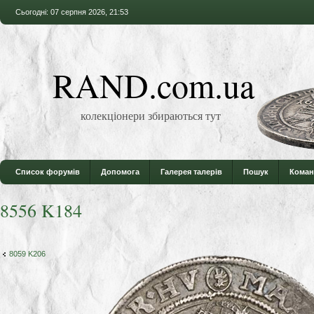
Сьогодні: 07 серпня 2026, 21:53
RAND.com.ua
колекціонери збираються тут
Список форумів
Допомога
Галерея талерів
Пошук
Коман
8556 K184
8059 K206