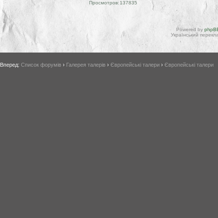
Просмотров:
137835
Powered by
phpBB
Український перекла
Вперед:
Список форумів
›
Галерея талерів
›
Європейські талери
›
Європейські талери