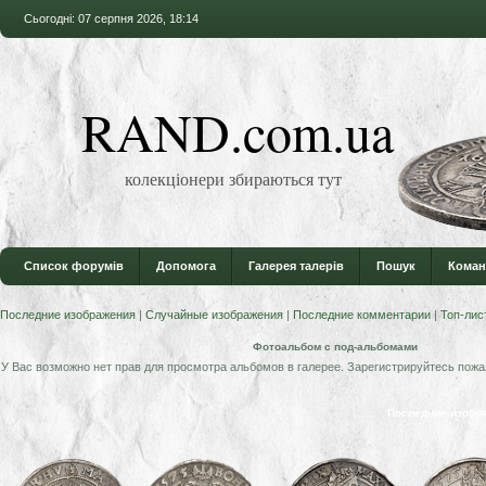
Сьогодні: 07 серпня 2026, 18:14
RAND.com.ua
колекціонери збираються тут
Список форумів
Допомога
Галерея талерів
Пошук
Коман
Последние изображения
|
Случайные изображения
|
Последние комментарии
|
Топ-лис
Фотоальбом с под-альбомами
У Вас возможно нет прав для просмотра альбомов в галерее. Зарегистрируйтесь пожа
Последние изобр