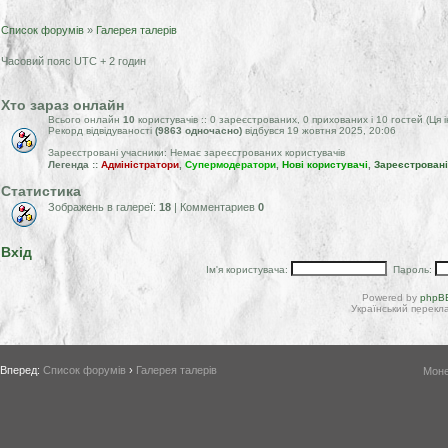
Список форумів
»
Галерея талерів
Часовий пояс UTC + 2 годин
Хто зараз онлайн
Всього онлайн
10
користувачів :: 0 зареєстрованих, 0 прихованих і 10 гостей (Ця
Рекорд відвідуваності
(9863 одночасно)
відбувся 19 жовтня 2025, 20:06
Зареєстровані учасники: Немає зареєстрованих користувачів
Легенда ::
Адміністратори
,
Супермодератори
,
Нові користувачі
,
Зареєстровані
Статистика
Зображень в галереї:
18
| Комментариев
0
Вхід
Ім'я користувача:
Пароль:
Powered by
phpBB
Український перекла
Вперед:
Список форумів
›
Галерея талерів
Моне