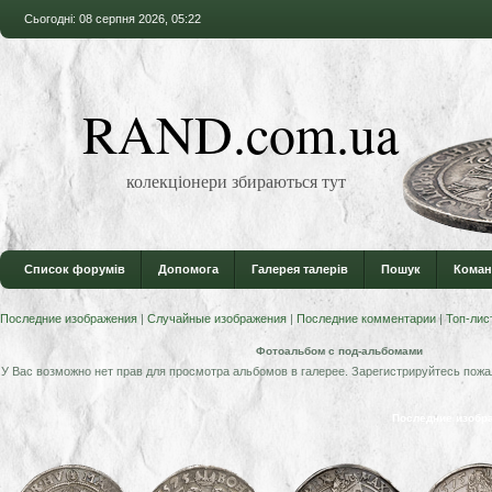
Сьогодні: 08 серпня 2026, 05:22
RAND.com.ua
колекціонери збираються тут
Список форумів
Допомога
Галерея талерів
Пошук
Коман
Последние изображения
|
Случайные изображения
|
Последние комментарии
|
Топ-лис
Фотоальбом с под-альбомами
У Вас возможно нет прав для просмотра альбомов в галерее. Зарегистрируйтесь пожа
Последние изобр