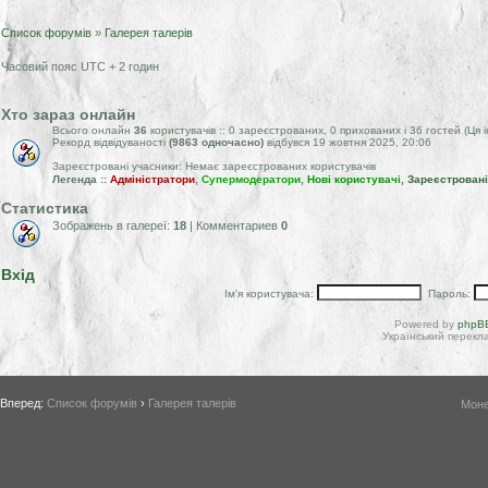
Список форумів
»
Галерея талерів
Часовий пояс UTC + 2 годин
Хто зараз онлайн
Всього онлайн
36
користувачів :: 0 зареєстрованих, 0 прихованих і 36 гостей (Ця
Рекорд відвідуваності
(9863 одночасно)
відбувся 19 жовтня 2025, 20:06
Зареєстровані учасники: Немає зареєстрованих користувачів
Легенда ::
Адміністратори
,
Супермодератори
,
Нові користувачі
,
Зареєстровані
Статистика
Зображень в галереї:
18
| Комментариев
0
Вхід
Ім'я користувача:
Пароль:
Powered by
phpBB
Український перекла
Вперед:
Список форумів
›
Галерея талерів
Моне