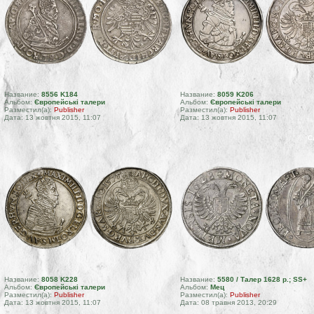
Название:
8556 K184
Название:
8059 K206
Альбом:
Європейські талери
Альбом:
Європейські талери
Разместил(а):
Publisher
Разместил(а):
Publisher
Дата: 13 жовтня 2015, 11:07
Дата: 13 жовтня 2015, 11:07
С
Название:
8058 K228
Название:
5580 / Талер 1628 р.; SS+
Альбом:
Європейські талери
Альбом:
Мец
Разместил(а):
Publisher
Разместил(а):
Publisher
Дата: 13 жовтня 2015, 11:07
Дата: 08 травня 2013, 20:29