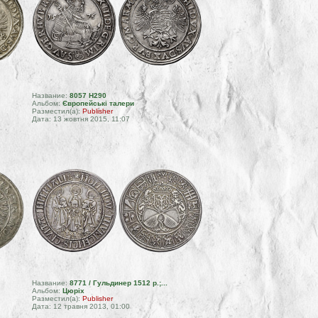
Название:
8057 H290
Альбом:
Європейські талери
Разместил(а):
Publisher
Дата: 13 жовтня 2015, 11:07
Название:
8771 / Гульдинер 1512 р.;...
Альбом:
Цюріх
Разместил(а):
Publisher
Дата: 12 травня 2013, 01:00