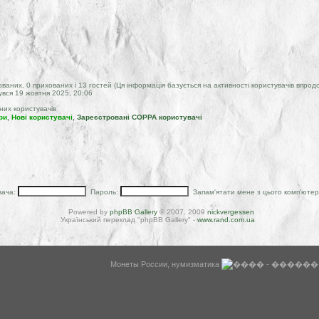
ованих, 0 прихованих і 13 гостей (Ця інформація базується на активності користувачів впрод
увся 19 жовтня 2025, 20:06
них користувачів
ри
,
Нові користувачі
,
Зареєстровані COPPA користувачі
вача:
Пароль:
Запам'ятати мене з цього комп'юте
Powered by
phpBB Gallery
© 2007, 2009
nickvergessen
Український переклад "phpBB Gallery" -
www.rand.com.ua
WysiBB
Монеты России, нумизматика