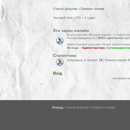
Список форумів
»
Галерея талерів
Часовий пояс UTC + 2 годин
Хто зараз онлайн
Всього онлайн
13
користувачів :: 0 зареєстр
Рекорд відвідуваності
(9863 одночасно)
відб
Зареєстровані учасники: Немає зареєстрова
Легенда ::
Адміністратори
,
Супермодерато
Статистика
Зображень в галереї:
18
| Комментариев
0
Вхід
Ім'я користу
Вперед:
Список форумів
›
Галерея талерів