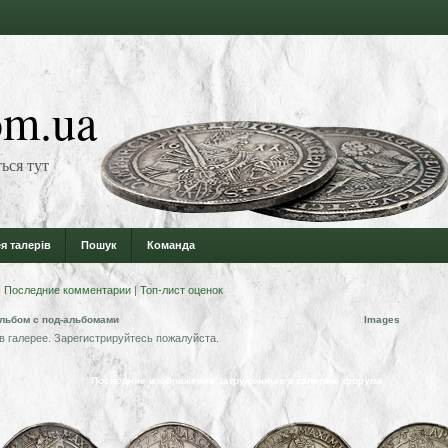
m.ua
ься тут
я талерів
Пошук
Команда
|
Последние комментарии
|
Топ-лист оценок
льбом с под-альбомами
Images
в галерее. Зарегистрируйтесь пожалуйста.
Последние изображения загруженные в галерею форума