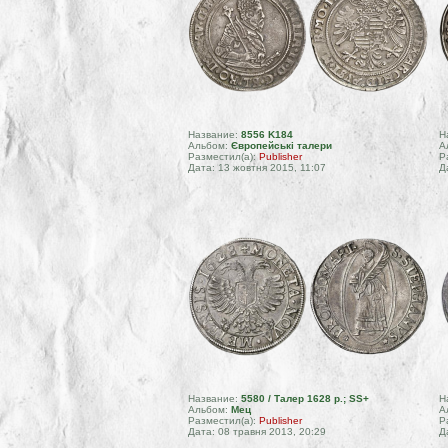
Название:
8556 K184
Н
Альбом:
Європейські талери
А
Разместил(а):
Publisher
Р
Дата: 13 жовтня 2015, 11:07
Д
Название:
5580 / Талер 1628 р.; SS+
Н
Альбом:
Мец
А
Разместил(а):
Publisher
Р
Дата: 08 травня 2013, 20:29
Д