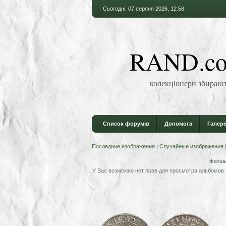
Сьогодні: 07 серпня 2026, 12:58
RAND.co
колекціонери збирают
Список форумів
Допомога
Галере
Последние изображения
|
Случайные изображения
Фотоа
У Вас возможно нет прав для просмотра альбомов 