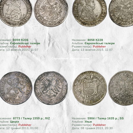
азвание:
8059 K206
Название:
8058 K228
льбом:
Європейські талери
Альбом:
Європейські талери
азместил(а):
Publisher
Разместил(а):
Publisher
ата: 13 жовтня 2015, 11:07
Дата: 13 жовтня 2015, 11:07
Случайные изображения
азвание:
8773 / Талер 1559 р.; fVZ
Название:
5904 / Талер 1635 р.; SS
льбом:
Цюріх
Альбом:
Ульм
азместил(а):
Publisher
Разместил(а):
Publisher
ата: 12 травня 2013, 01:00
Дата: 08 травня 2013, 20:30