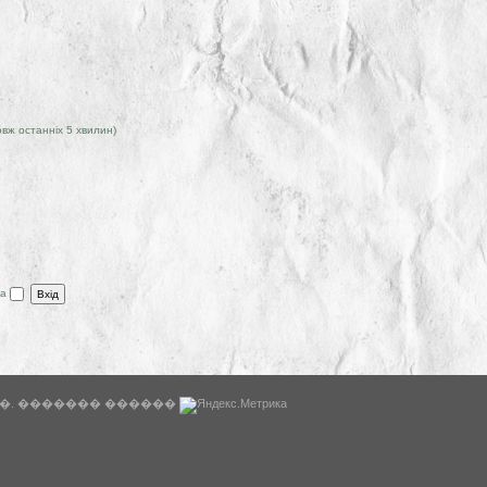
овж останніх 5 хвилин)
ра