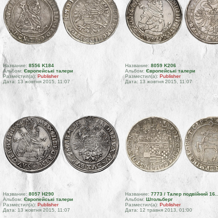
Название:
8556 K184
Название:
8059 K206
Альбом:
Європейські талери
Альбом:
Європейські талери
Разместил(а):
Publisher
Разместил(а):
Publisher
Дата: 13 жовтня 2015, 11:07
Дата: 13 жовтня 2015, 11:07
С
Название:
8057 H290
Название:
7773 / Талер подвійний 16..
Альбом:
Європейські талери
Альбом:
Штольберг
Разместил(а):
Publisher
Разместил(а):
Publisher
Дата: 13 жовтня 2015, 11:07
Дата: 12 травня 2013, 01:00