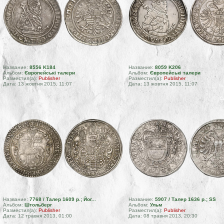
Название:
8556 K184
Название:
8059 K206
Альбом:
Європейські талери
Альбом:
Європейські талери
Разместил(а):
Publisher
Разместил(а):
Publisher
Дата: 13 жовтня 2015, 11:07
Дата: 13 жовтня 2015, 11:07
С
Название:
7768 / Талер 1609 р.; Йог...
Название:
5907 / Талер 1636 р.; SS
Альбом:
Штольберг
Альбом:
Ульм
Разместил(а):
Publisher
Разместил(а):
Publisher
Дата: 12 травня 2013, 01:00
Дата: 08 травня 2013, 20:30