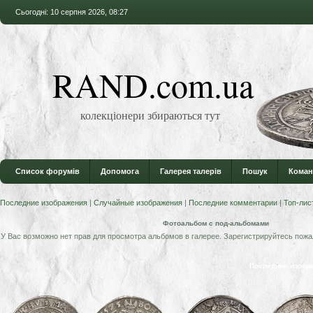
Сьогодні: 10 серпня 2026, 08:27
RAND.com.ua
колекціонери збираються тут
Список форумів
Допомога
Галерея талерів
Пошук
Коман
Последние изображения
|
Случайные изображения
|
Последние комментарии
|
Топ-лис
Фотоальбом с под-альбомами
У Вас возможно нет прав для просмотра альбомов в галерее. Зарегистрируйтесь пожа
Последние изобр