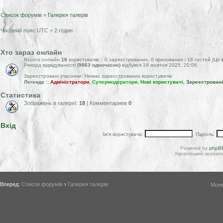
Список форумів
»
Галерея талерів
Часовий пояс UTC + 2 годин
Хто зараз онлайн
Всього онлайн
18
користувачів :: 0 зареєстрованих, 0 прихованих і 18 гостей (Ця
Рекорд відвідуваності
(9863 одночасно)
відбувся 19 жовтня 2025, 20:06
Зареєстровані учасники: Немає зареєстрованих користувачів
Легенда ::
Адміністратори
,
Супермодератори
,
Нові користувачі
,
Зареєстровані
Статистика
Зображень в галереї:
18
| Комментариев
0
Вхід
Ім'я користувача:
Пароль:
Powered by
phpBB
Український перекла
Вперед:
Список форумів
›
Галерея талерів
Моне