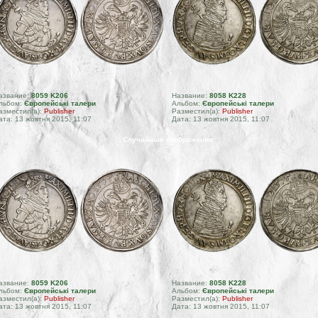
азвание:
8059 K206
Название:
8058 K228
льбом:
Європейські талери
Альбом:
Європейські талери
азместил(а):
Publisher
Разместил(а):
Publisher
ата: 13 жовтня 2015, 11:07
Дата: 13 жовтня 2015, 11:07
Случайные изображения
азвание:
8059 K206
Название:
8058 K228
льбом:
Європейські талери
Альбом:
Європейські талери
азместил(а):
Publisher
Разместил(а):
Publisher
ата: 13 жовтня 2015, 11:07
Дата: 13 жовтня 2015, 11:07