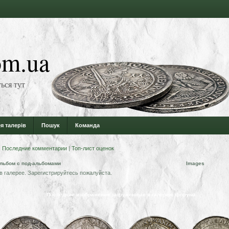
m.ua
ься тут
я талерів
Пошук
Команда
|
Последние комментарии
|
Топ-лист оценок
льбом с под-альбомами
Images
в галерее. Зарегистрируйтесь пожалуйста.
Последние изображения загруженные в галерею форума