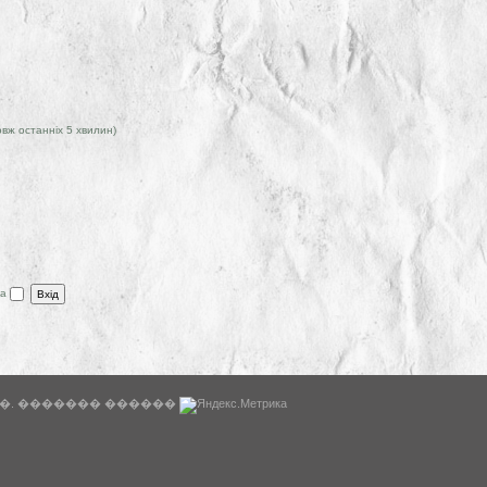
овж останніх 5 хвилин)
ра