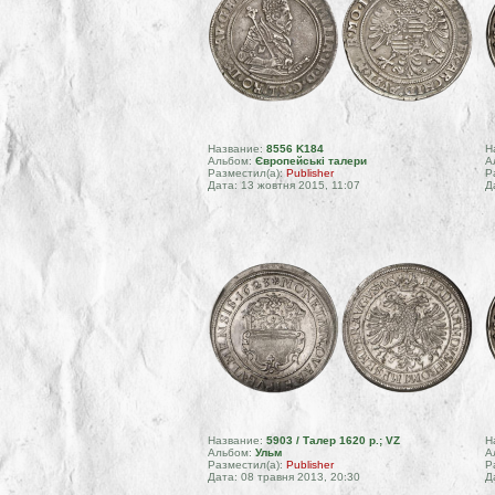
Название:
8556 K184
Н
Альбом:
Європейські талери
А
Разместил(а):
Publisher
Р
Дата: 13 жовтня 2015, 11:07
Д
Название:
5903 / Талер 1620 р.; VZ
Н
Альбом:
Ульм
А
Разместил(а):
Publisher
Р
Дата: 08 травня 2013, 20:30
Д