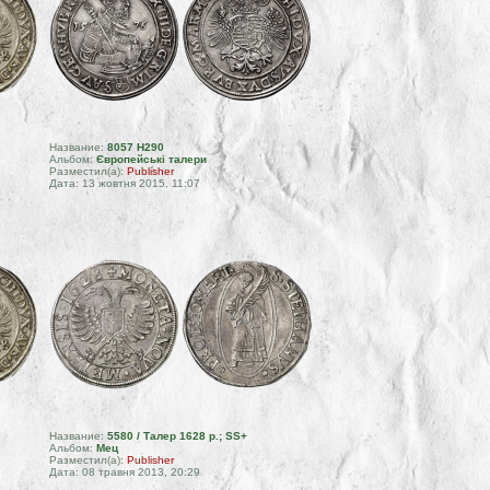
Название:
8057 H290
Альбом:
Європейські талери
Разместил(а):
Publisher
Дата: 13 жовтня 2015, 11:07
Название:
5580 / Талер 1628 р.; SS+
Альбом:
Мец
Разместил(а):
Publisher
Дата: 08 травня 2013, 20:29