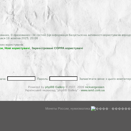
ованих, 0 прихованих і 34 гостей (Ця інформація базується на активності користувачів впрод
увся 19 жовтня 2025, 20:06
них користувачів
ри
,
Нові користувачі
,
Зареєстровані COPPA користувачі
вача:
Пароль:
Запам'ятати мене з цього комп'юте
Powered by
phpBB Gallery
© 2007, 2009
nickvergessen
Український переклад "phpBB Gallery" -
www.rand.com.ua
WysiBB
Монеты России, нумизматика