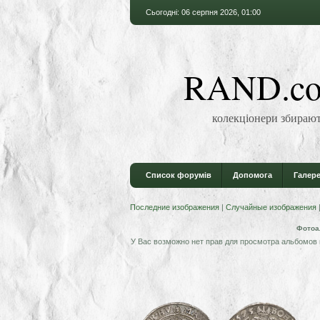
Сьогодні: 06 серпня 2026, 01:00
RAND.co
колекціонери збирают
Список форумів
Допомога
Галере
Последние изображения
|
Случайные изображения
Фотоа
У Вас возможно нет прав для просмотра альбомов 