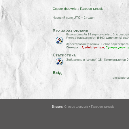
Список форумів
»
Галерея талерів
Часовий пояс UTC + 2 годин
Хто зараз онлайн
Всього онлайн
34
користувачів :: 0 зареєстр
Рекорд відвідуваності
(9863 одночасно)
відб
Зареєстровані учасники: Немає зареєстрова
Легенда ::
Адміністратори
,
Супермодерато
Статистика
Зображень в галереї:
18
| Комментариев
0
Вхід
Ім'я користу
Вперед:
Список форумів
›
Галерея талерів