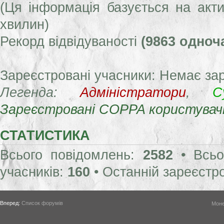
(Ця інформація базується на акти
хвилин)
Рекорд відвідуваності
(9863 одноч
Зареєстровані учасники: Немає за
Легенда:
Адміністратори
,
С
Зареєстровані COPPA користувач
СТАТИСТИКА
Всього повідомлень:
2582
• Всьо
учасників:
160
• Останній зареєстр
Вперед:
Список форумів
Моне