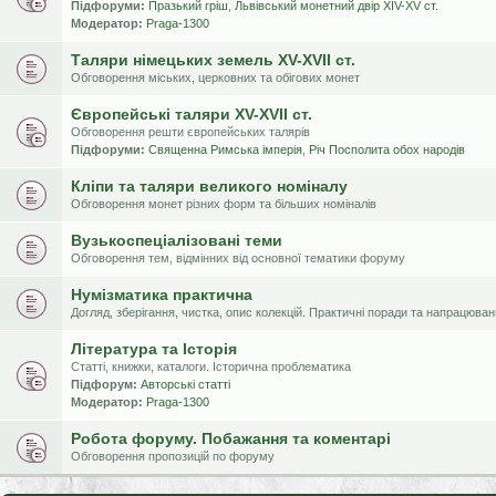
Підфоруми:
Празький гріш
,
Львівський монетний двір XIV-XV ст.
Модератор:
Praga-1300
Таляри німецьких земель XV-XVII ст.
Обговорення міських, церковних та обігових монет
Європейські таляри XV-XVII ст.
Обговорення решти європейських талярів
Підфоруми:
Священна Римська імперія
,
Річ Посполита обох народів
Кліпи та таляри великого номіналу
Обговорення монет різних форм та більших номіналів
Вузькоспеціалізовані теми
Обговорення тем, відмінних від основної тематики форуму
Нумізматика практична
Догляд, зберігання, чистка, опис колекцій. Практичні поради та напрацюва
Література та Історія
Статті, книжки, каталоги. Історична проблематика
Підфорум:
Авторські статті
Модератор:
Praga-1300
Робота форуму. Побажання та коментарі
Обговорення пропозицій по форуму