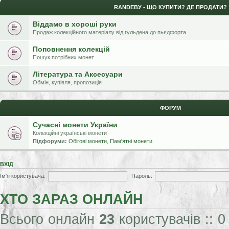
RANDЕВУ - ЩО КУПИТИ? ДЕ ПРОДАТИ?
Віддамо в хороші руки
Продаж колекційного матеріалу від гульдена до пьєдфорта
Поповнення колекцій
Пошук потрібних монет
Література та Аксесуари
Обмін, купівля, пропозиція
ФОРУМ
Сучасні монети України
Колекційні українські монети
Підфоруми:
Обігові монети
,
Пам'ятні монети
ВХІД
Ім'я користувача:
Пароль:
ХТО ЗАРАЗ ОНЛАЙН
Всього онлайн
23
користувачів :: 0