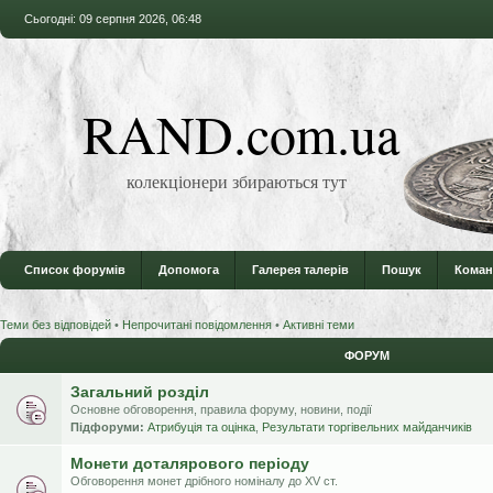
Сьогодні: 09 серпня 2026, 06:48
RAND.com.ua
колекціонери збираються тут
Список форумів
Допомога
Галерея талерів
Пошук
Коман
Теми без відповідей
•
Непрочитані повідомлення
•
Активні теми
ФОРУМ
Загальний розділ
Основне обговорення, правила форуму, новини, події
Підфоруми:
Атрибуція та оцінка
,
Результати торгівельних майданчиків
Монети доталярового періоду
Обговорення монет дрібного номіналу до XV ст.