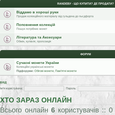
RANDЕВУ - ЩО КУПИТИ? ДЕ ПРОДАТИ?
Віддамо в хороші руки
Продаж колекційного матеріалу від гульдена до пьєдфорта
Поповнення колекцій
Пошук потрібних монет
Література та Аксесуари
Обмін, купівля, пропозиція
ФОРУМ
Сучасні монети України
Колекційні українські монети
Підфоруми:
Обігові монети
,
Пам'ятні монети
ВХІД
Ім'я користувача:
Пароль:
ХТО ЗАРАЗ ОНЛАЙН
Всього онлайн
6
користувачів :: 0