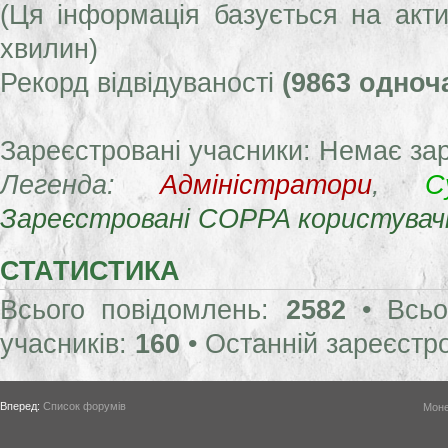
(Ця інформація базується на акти
хвилин)
Рекорд відвідуваності
(9863 одноч
Зареєстровані учасники: Немає за
Легенда:
Адміністратори
,
С
Зареєстровані COPPA користувач
СТАТИСТИКА
Всього повідомлень:
2582
• Всьо
учасників:
160
• Останній зареєстр
Вперед:
Список форумів
Моне