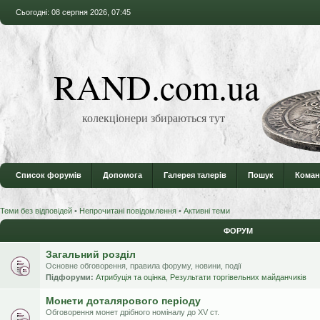
Сьогодні: 08 серпня 2026, 07:45
RAND.com.ua
колекціонери збираються тут
Список форумів
Допомога
Галерея талерів
Пошук
Коман
Теми без відповідей
•
Непрочитані повідомлення
•
Активні теми
ФОРУМ
Загальний розділ
Основне обговорення, правила форуму, новини, події
Підфоруми:
Атрибуція та оцінка
,
Результати торгівельних майданчиків
Монети доталярового періоду
Обговорення монет дрібного номіналу до XV ст.