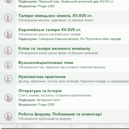
Підфоруми:
Празький гріш
,
Львівський монетний двір XIV-XV ст.
Модератор:
Praga-1300
Таляри німецьких земель XV-XVII ст.
Обговорення міських, церковних та обігових монет
Європейські таляри XV-XVII ст.
Обговорення решти європейських талярів
Підфоруми:
Священна Римська імперія
,
Річ Посполита обох народів
Кліпи та таляри великого номіналу
Обговорення монет різних форм та більших номіналів
Вузькоспеціалізовані теми
Обговорення тем, відмінних від основної тематики форуму
Нумізматика практична
Догляд, зберігання, чистка, опис колекцій. Практичні поради та напрацюва
Література та Історія
Статті, книжки, каталоги. Історична проблематика
Підфорум:
Авторські статті
Модератор:
Praga-1300
Робота форуму. Побажання та коментарі
Обговорення пропозицій по форуму