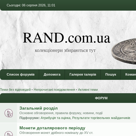
Сьогодні: 06 серпня 2026, 11:01
RAND.com.ua
колекціонери збираються тут
Список форумів
Допомога
Галерея талерів
Пошук
Коман
Теми без відповідей
•
Непрочитані повідомлення
•
Активні теми
ФОРУМ
Загальний розділ
Основне обговорення, правила форуму, новини, події
Підфоруми:
Атрибуція та оцінка
,
Результати торгівельних майданчиків
Монети доталярового періоду
Обговорення монет дрібного номіналу до XV ст.