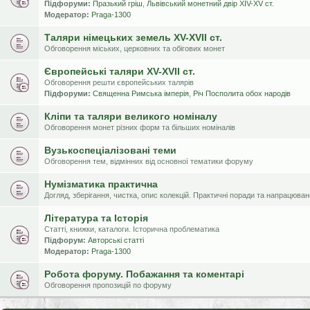
Підфоруми:
Празький гріш
,
Львівський монетний двір XIV-XV ст.
Модератор:
Praga-1300
Таляри німецьких земель XV-XVII ст.
Обговорення міських, церковних та обігових монет
Європейські таляри XV-XVII ст.
Обговорення решти європейських талярів
Підфоруми:
Священна Римська імперія
,
Річ Посполита обох народів
Кліпи та таляри великого номіналу
Обговорення монет різних форм та більших номіналів
Вузькоспеціалізовані теми
Обговорення тем, відмінних від основної тематики форуму
Нумізматика практична
Догляд, зберігання, чистка, опис колекцій. Практичні поради та напрацюва
Література та Історія
Статті, книжки, каталоги. Історична проблематика
Підфорум:
Авторські статті
Модератор:
Praga-1300
Робота форуму. Побажання та коментарі
Обговорення пропозицій по форуму