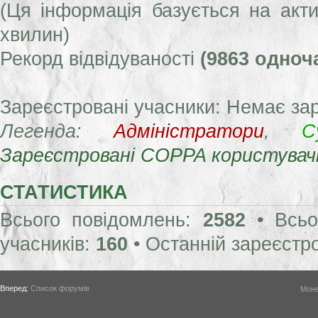
(Ця інформація базується на акти
хвилин)
Рекорд відвідуваності
(9863 одноч
Зареєстровані учасники: Немає за
Легенда:
Адміністратори
,
С
Зареєстровані COPPA користувач
СТАТИСТИКА
Всього повідомлень:
2582
• Всьо
учасників:
160
• Останній зареєстр
Вперед:
Список форумів
Моне