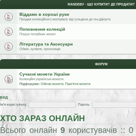
RANDЕВУ - ЩО КУПИТИ? ДЕ ПРОДАТИ?
Віддамо в хороші руки
Продаж колекційного матеріалу від гульдена до пьєдфорта
Поповнення колекцій
Пошук потрібних монет
Література та Аксесуари
Обмін, купівля, пропозиція
ФОРУМ
Сучасні монети України
Колекційні українські монети
Підфоруми:
Обігові монети
,
Пам'ятні монети
ВХІД
Ім'я користувача:
Пароль:
ХТО ЗАРАЗ ОНЛАЙН
Всього онлайн
9
користувачів :: 0