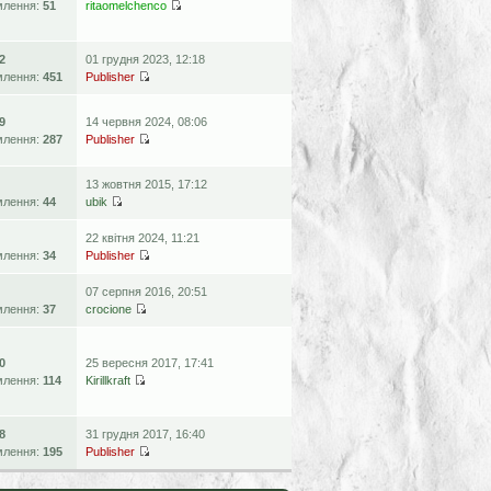
млення:
51
ritaomelchenco
2
01 грудня 2023, 12:18
млення:
451
Publisher
9
14 червня 2024, 08:06
млення:
287
Publisher
13 жовтня 2015, 17:12
млення:
44
ubik
22 квітня 2024, 11:21
млення:
34
Publisher
07 серпня 2016, 20:51
млення:
37
crocione
0
25 вересня 2017, 17:41
млення:
114
Kirillkraft
8
31 грудня 2017, 16:40
млення:
195
Publisher