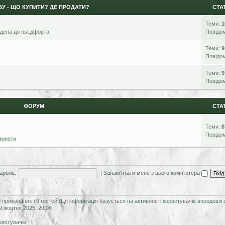
У - ЩО КУПИТИ? ДЕ ПРОДАТИ?
СТА
Теми:
1
ьдена до пьєдфорта
Повідо
Теми:
9
Повідо
Теми:
9
Повідо
ФОРУМ
СТА
Теми:
8
Повідо
монети
ароль:
|
Запам'ятати мене з цього комп'ютера
0 прихованих і 9 гостей (Ця інформація базується на активності користувачів впродовж 
9 жовтня 2025, 20:06
ристувачів