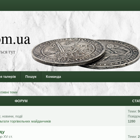
m.ua
ься тут
я талерів
Пошук
Команда
ктивні теми
ФОРУМ
СТА
Теми:
9
 новини, події
Повідо
ьтати торгівельних майданчиків
1280
ду
о XV ст.
Теми:
2