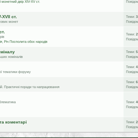
 монетний двір XIV-XV ст.
Повідо
XVII ст.
Теми:
3
гових монет
Повідо
ст.
Теми:
2
рів
Повідо
ія
,
Річ Посполита обох народів
оміналу
Теми:
5
ьших номіналів
Повідо
Теми:
4
ної тематики форуму
Повідо
Теми:
6
цій. Практичні поради та напрацювання
Повідо
облематика
Теми:
4
Повідо
та коментарі
Теми:
2
Повідо