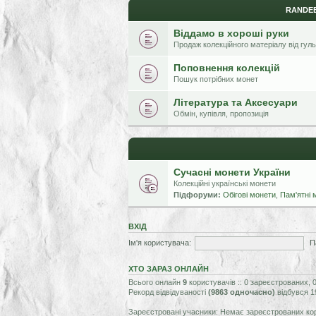
RANDЕВ
Віддамо в хороші руки
Продаж колекційного матеріалу від гул
Поповнення колекцій
Пошук потрібних монет
Література та Аксесуари
Обмін, купівля, пропозиція
Сучасні монети України
Колекційні українські монети
Підфоруми:
Обігові монети
,
Пам'ятні 
ВХІД
Ім'я користувача:
П
ХТО ЗАРАЗ ОНЛАЙН
Всього онлайн
9
користувачів :: 0 зареєстрованих, 
Рекорд відвідуваності
(9863 одночасно)
відбувся 1
Зареєстровані учасники: Немає зареєстрованих ко