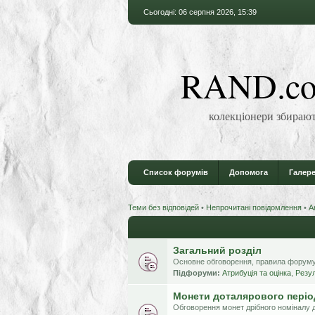
Сьогодні: 06 серпня 2026, 15:39
RAND.co
колекціонери збирают
Список форумів
Допомога
Галере
Теми без відповідей
•
Непрочитані повідомлення
•
А
Загальний розділ
Основне обговорення, правила форуму,
Підфоруми:
Атрибуція та оцінка
,
Резул
Монети доталярового періо
Обговорення монет дрібного номіналу д