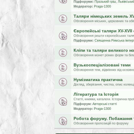
Підфоруми:
Празький гріш
,
Львівський
Модератор:
Praga-1300
Таляри німецьких земель XV-
Обговорення міських, церковних та обі
Європейські таляри XV-XVII 
Обговорення решти європейських таля
Підфоруми:
Священна Римська імпер
Кліпи та таляри великого н
Обговорення монет різних форм та біл
Вузькоспеціалізовані теми
Обговорення тем, відмінних від основ
Нумізматика практична
Догляд, зберігання, чистка, опис колек
Література та Історія
Статті, книжки, каталоги. Історична пр
Підфорум:
Авторські статті
Модератор:
Praga-1300
Робота форуму. Побажання 
Обговорення пропозицій по форуму