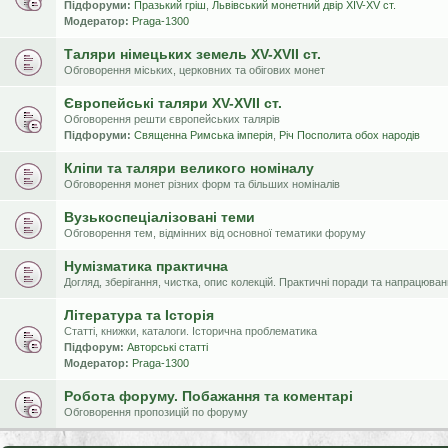
Підфоруми:
Празький гріш
,
Львівський монетний двір XIV-XV ст.
Модератор:
Praga-1300
Таляри німецьких земель XV-XVII ст.
Обговорення міських, церковних та обігових монет
Європейські таляри XV-XVII ст.
Обговорення решти європейських талярів
Підфоруми:
Священна Римська імперія
,
Річ Посполита обох народів
Кліпи та таляри великого номіналу
Обговорення монет різних форм та більших номіналів
Вузькоспеціалізовані теми
Обговорення тем, відмінних від основної тематики форуму
Нумізматика практична
Догляд, зберігання, чистка, опис колекцій. Практичні поради та напрацюва
Література та Історія
Статті, книжки, каталоги. Історична проблематика
Підфорум:
Авторські статті
Модератор:
Praga-1300
Робота форуму. Побажання та коментарі
Обговорення пропозицій по форуму