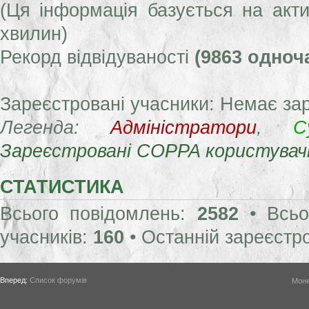
(Ця інформація базується на акти
хвилин)
Рекорд відвідуваності
(9863 одноч
Зареєстровані учасники: Немає за
Легенда:
Адміністратори
,
С
Зареєстровані COPPA користувач
СТАТИСТИКА
Всього повідомлень:
2582
• Всьо
учасників:
160
• Останній зареєстр
Вперед:
Список форумів
Моне