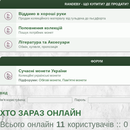
RANDЕВУ - ЩО КУПИТИ? ДЕ ПРОДАТИ?
Віддамо в хороші руки
Продаж колекційного матеріалу від гульдена до пьєдфорта
Поповнення колекцій
Пошук потрібних монет
Література та Аксесуари
Обмін, купівля, пропозиція
ФОРУМ
Сучасні монети України
Колекційні українські монети
Підфоруми:
Обігові монети
,
Пам'ятні монети
ВХІД
Ім'я користувача:
Пароль:
ХТО ЗАРАЗ ОНЛАЙН
Всього онлайн
11
користувачів :: 0