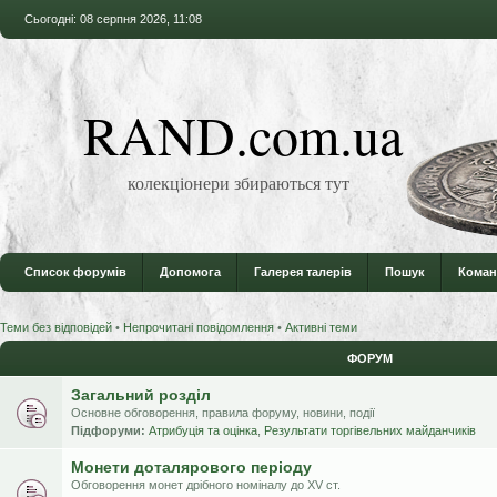
Сьогодні: 08 серпня 2026, 11:08
RAND.com.ua
колекціонери збираються тут
Список форумів
Допомога
Галерея талерів
Пошук
Коман
Теми без відповідей
•
Непрочитані повідомлення
•
Активні теми
ФОРУМ
Загальний розділ
Основне обговорення, правила форуму, новини, події
Підфоруми:
Атрибуція та оцінка
,
Результати торгівельних майданчиків
Монети доталярового періоду
Обговорення монет дрібного номіналу до XV ст.