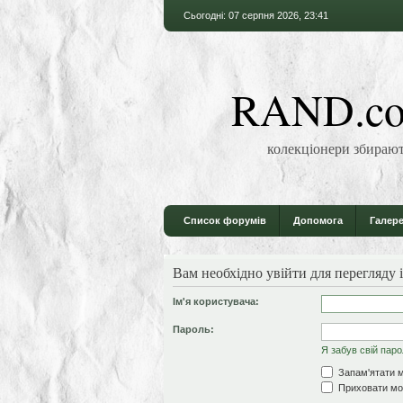
Сьогодні: 07 серпня 2026, 23:41
RAND.co
колекціонери збирают
Список форумів
Допомога
Галере
Вам необхідно увійти для перегляду 
Ім'я користувача:
Пароль:
Я забув свій пар
Запам'ятати м
Приховати моє