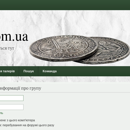
m.ua
ься тут
я талерів
Пошук
Команда
інформації про групу
оль
ене з цього комп'ютера
 перебування на форумі цього разу