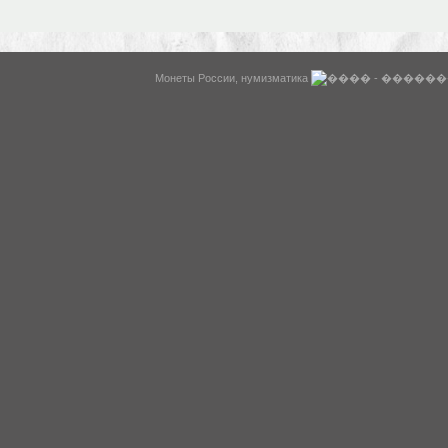
WysiBB
Монеты России, нумизматика