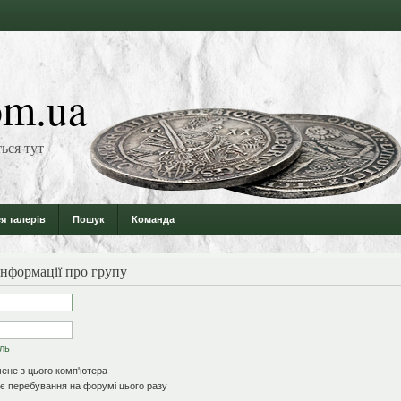
m.ua
ься тут
я талерів
Пошук
Команда
інформації про групу
оль
ене з цього комп'ютера
 перебування на форумі цього разу