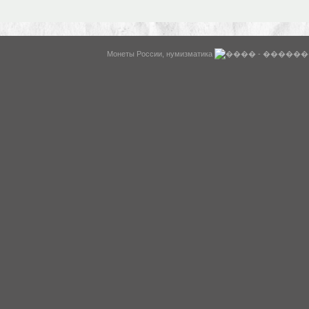
WysiBB
Монеты России, нумизматика