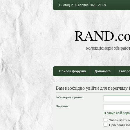
Сьогодні: 06 серпня 2026, 21:59
RAND.co
колекціонери збирают
Список форумів
Допомога
Галере
Вам необхідно увійти для перегляду 
Ім'я користувача:
Пароль:
Я забув свій пар
Запам'ятати м
Приховати моє