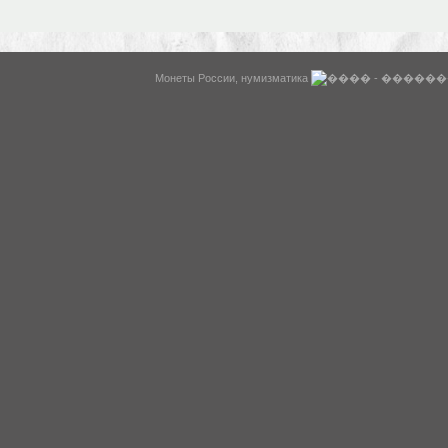
WysiBB
Монеты России, нумизматика