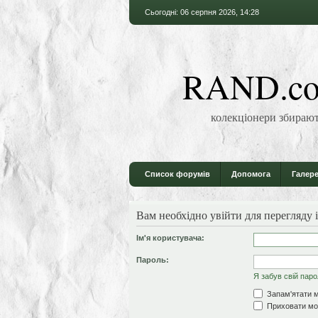
Сьогодні: 06 серпня 2026, 14:28
RAND.co
колекціонери збирают
Список форумів
Допомога
Галере
Вам необхідно увійти для перегляду 
Ім'я користувача:
Пароль:
Я забув свій пар
Запам'ятати м
Приховати моє