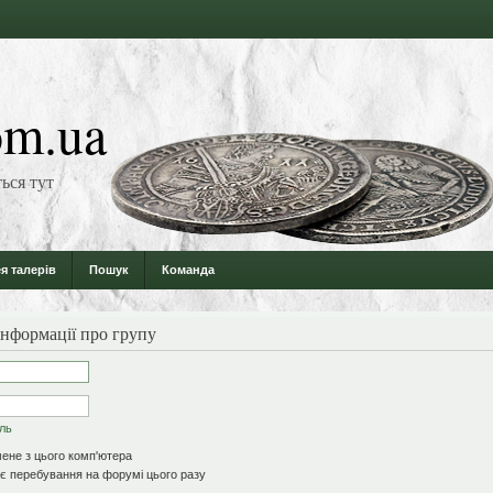
m.ua
ься тут
я талерів
Пошук
Команда
інформації про групу
оль
ене з цього комп'ютера
 перебування на форумі цього разу