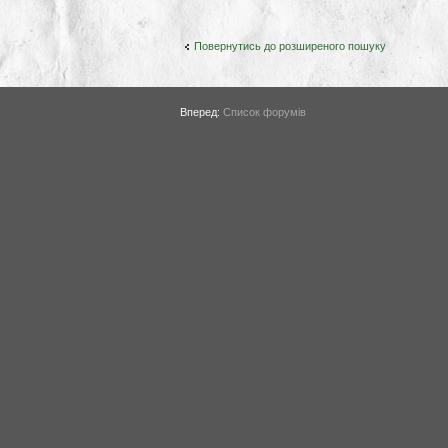
Повернутись до розширеного пошуку
Вперед:
Список форумів