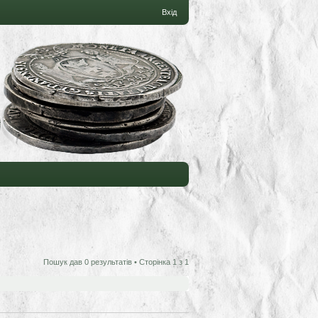
Вхід
Пошук дав 0 результатів • Сторінка
1
з
1