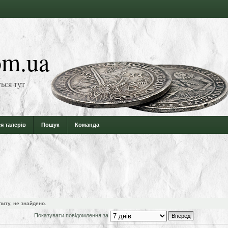
m.ua
ься тут
я талерів
Пошук
Команда
питу, не знайдено.
Показувати повідомлення за