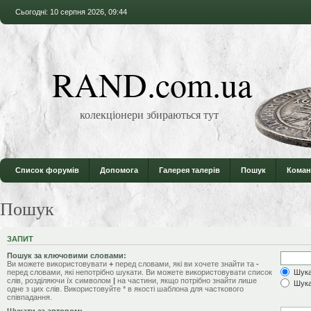
Сьогодні: 10 серпня 2026, 09:44
RAND.com.ua
колекціонери збираються тут
Список форумів
Допомога
Галерея талерів
Пошук
Коман
Пошук
ЗАПИТ
Пошук за ключовими словами:
Ви можете використовувати
+
перед словами, які ви хочете знайти та
-
перед словами, які непотрібно шукати. Ви можете використовувати список
Шукат
слів, розділяючи їх символом
|
на частини, якщо потрібно знайти лише
Шука
одне з цих слів. Використовуйте * в якості шаблона для часткового
співпадання.