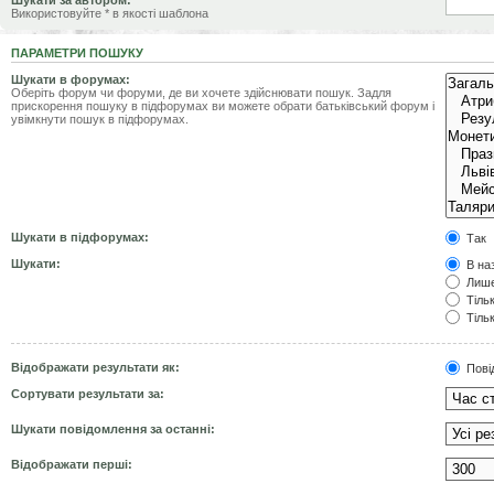
Шукати за автором:
Використовуйте * в якості шаблона
ПАРАМЕТРИ ПОШУКУ
Шукати в форумах:
Оберіть форум чи форуми, де ви хочете здійснювати пошук. Задля
прискорення пошуку в підфорумах ви можете обрати батьківський форум і
увімкнути пошук в підфорумах.
Шукати в підфорумах:
Так
Шукати:
В наз
Лише
Тільк
Тільк
Відображати результати як:
Пові
Сортувати результати за:
Шукати повідомлення за останні:
Відображати перші: