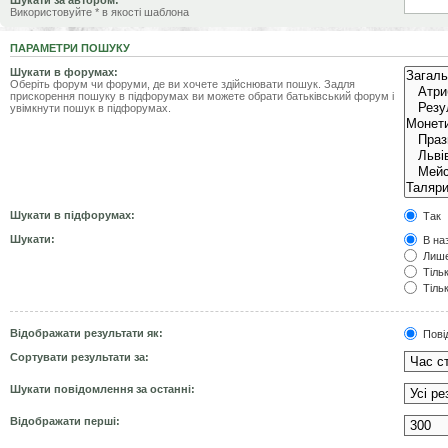
Шукати за автором:
Використовуйте * в якості шаблона
ПАРАМЕТРИ ПОШУКУ
Шукати в форумах:
Оберіть форум чи форуми, де ви хочете здійснювати пошук. Задля
прискорення пошуку в підфорумах ви можете обрати батьківський форум і
увімкнути пошук в підфорумах.
Шукати в підфорумах:
Так
Шукати:
В наз
Лише
Тільк
Тільк
Відображати результати як:
Пові
Сортувати результати за:
Шукати повідомлення за останні:
Відображати перші: