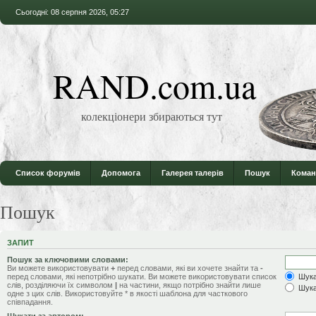
Сьогодні: 08 серпня 2026, 05:27
RAND.com.ua
колекціонери збираються тут
Список форумів
Допомога
Галерея талерів
Пошук
Коман
Пошук
ЗАПИТ
Пошук за ключовими словами:
Ви можете використовувати
+
перед словами, які ви хочете знайти та
-
перед словами, які непотрібно шукати. Ви можете використовувати список
Шукат
слів, розділяючи їх символом
|
на частини, якщо потрібно знайти лише
Шука
одне з цих слів. Використовуйте * в якості шаблона для часткового
співпадання.