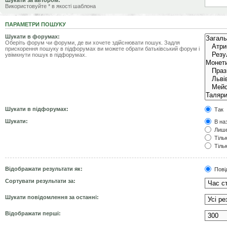
Шукати за автором:
Використовуйте * в якості шаблона
ПАРАМЕТРИ ПОШУКУ
Шукати в форумах:
Оберіть форум чи форуми, де ви хочете здійснювати пошук. Задля
прискорення пошуку в підфорумах ви можете обрати батьківський форум і
увімкнути пошук в підфорумах.
Шукати в підфорумах:
Так
Шукати:
В наз
Лише
Тільк
Тільк
Відображати результати як:
Пові
Сортувати результати за:
Шукати повідомлення за останні:
Відображати перші: