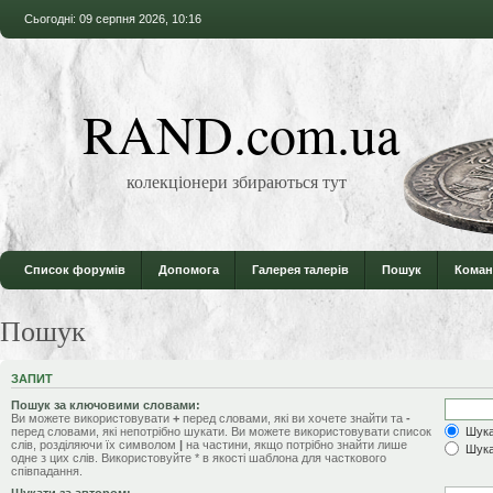
Сьогодні: 09 серпня 2026, 10:16
RAND.com.ua
колекціонери збираються тут
Список форумів
Допомога
Галерея талерів
Пошук
Коман
Пошук
ЗАПИТ
Пошук за ключовими словами:
Ви можете використовувати
+
перед словами, які ви хочете знайти та
-
перед словами, які непотрібно шукати. Ви можете використовувати список
Шукат
слів, розділяючи їх символом
|
на частини, якщо потрібно знайти лише
Шука
одне з цих слів. Використовуйте * в якості шаблона для часткового
співпадання.