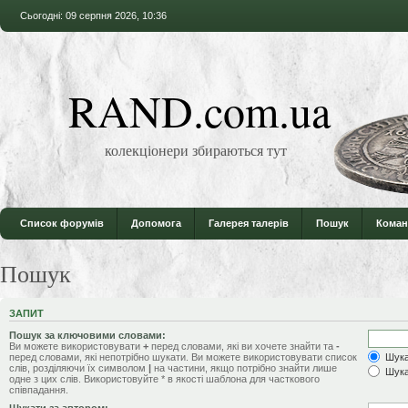
Сьогодні: 09 серпня 2026, 10:36
RAND.com.ua
колекціонери збираються тут
Список форумів
Допомога
Галерея талерів
Пошук
Коман
Пошук
ЗАПИТ
Пошук за ключовими словами:
Ви можете використовувати
+
перед словами, які ви хочете знайти та
-
перед словами, які непотрібно шукати. Ви можете використовувати список
Шукат
слів, розділяючи їх символом
|
на частини, якщо потрібно знайти лише
Шука
одне з цих слів. Використовуйте * в якості шаблона для часткового
співпадання.