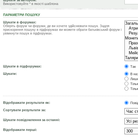
Шукати за автором:
Використовуйте * в якості шаблона
ПАРАМЕТРИ ПОШУКУ
Шукати в форумах:
Оберіть форум чи форуми, де ви хочете здійснювати пошук. Задля
прискорення пошуку в підфорумах ви можете обрати батьківський форум і
увімкнути пошук в підфорумах.
Шукати в підфорумах:
Так
Шукати:
В наз
Лише
Тільк
Тільк
Відображати результати як:
Пові
Сортувати результати за:
Шукати повідомлення за останні:
Відображати перші: