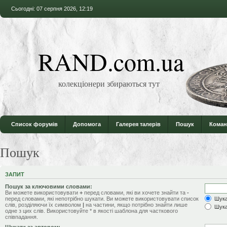
Сьогодні: 07 серпня 2026, 12:19
RAND.com.ua
колекціонери збираються тут
Список форумів
Допомога
Галерея талерів
Пошук
Коман
Пошук
ЗАПИТ
Пошук за ключовими словами:
Ви можете використовувати
+
перед словами, які ви хочете знайти та
-
перед словами, які непотрібно шукати. Ви можете використовувати список
Шукат
слів, розділяючи їх символом
|
на частини, якщо потрібно знайти лише
Шука
одне з цих слів. Використовуйте * в якості шаблона для часткового
співпадання.