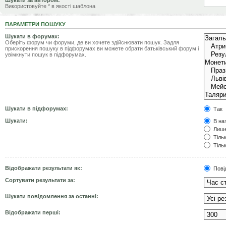
Шукати за автором:
Використовуйте * в якості шаблона
ПАРАМЕТРИ ПОШУКУ
Шукати в форумах:
Оберіть форум чи форуми, де ви хочете здійснювати пошук. Задля
прискорення пошуку в підфорумах ви можете обрати батьківський форум і
увімкнути пошук в підфорумах.
Шукати в підфорумах:
Так
Шукати:
В наз
Лише
Тільк
Тільк
Відображати результати як:
Пові
Сортувати результати за:
Шукати повідомлення за останні:
Відображати перші: