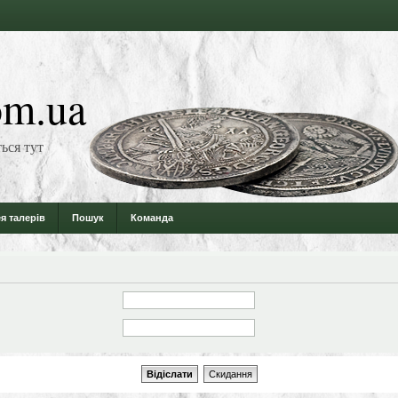
m.ua
ься тут
я талерів
Пошук
Команда