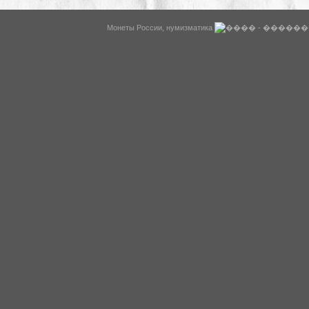
WysiBB
Монеты России, нумизматика