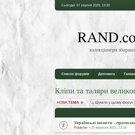
Сьогодні: 07 серпня 2026, 19:26
RAND.co
колекціонери збирают
Список форумів
Допомога
Галере
Кліпи та таляри велико
Створити нову тему
Українські монети - пропози
Publisher
» 25 вересня 2021, 13:19