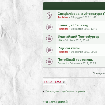
Спеціалізована література 
Publisher
» 25 грудня 2012, 11:42
Колекція Preussag
Publisher
» 08 жовтня 2015, 13:49
ближайший Теотобургер
ubik
» 31 січня 2013, 20:48
Рідкісні кліпи
Publisher
» 09 серпня 2012, 09:38
Потрійний тевтонець
Dorvard
» 04 жовтня 2012, 20:23
Показуват
Створити нову тему
Повернутись до Список форумів
ХТО ЗАРАЗ ОНЛАЙН