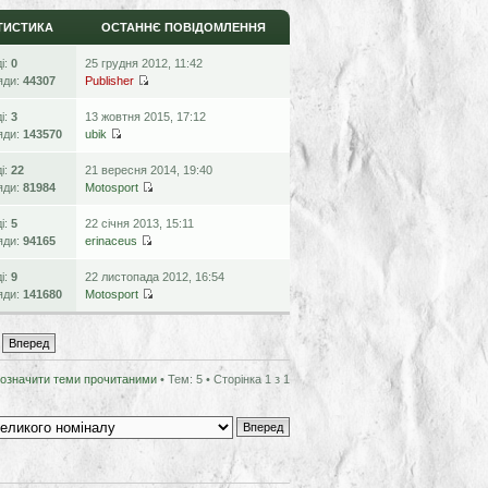
ТИСТИКА
ОСТАННЄ ПОВІДОМЛЕННЯ
ді:
0
25 грудня 2012, 11:42
яди:
44307
Publisher
ді:
3
13 жовтня 2015, 17:12
яди:
143570
ubik
ді:
22
21 вересня 2014, 19:40
яди:
81984
Motosport
ді:
5
22 січня 2013, 15:11
яди:
94165
erinaceus
ді:
9
22 листопада 2012, 16:54
яди:
141680
Motosport
означити теми прочитаними
• Тем: 5 • Сторінка
1
з
1