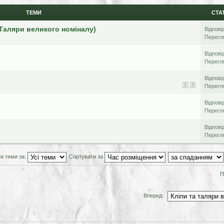
ТЕМИ
СТА
(Таляри великого номіналу)
Відпові
Перегл
Відпові
Перегл
Відпові
1
2
Перегл
Відпові
Перегл
Відпові
Перегл
и теми за:
Сортувати за
П
Вперед: