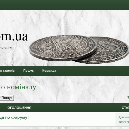
m.ua
ься тут
я талерів
Пошук
Команда
го номіналу
П
ОГОЛОШЕННЯ
СТА
ції по форуму!
Відпові
Перегл