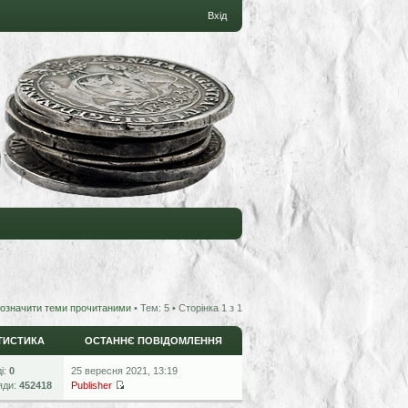
Вхід
означити теми прочитаними
• Тем: 5 • Сторінка
1
з
1
ТИСТИКА
ОСТАННЄ ПОВІДОМЛЕННЯ
ді:
0
25 вересня 2021, 13:19
яди:
452418
Publisher