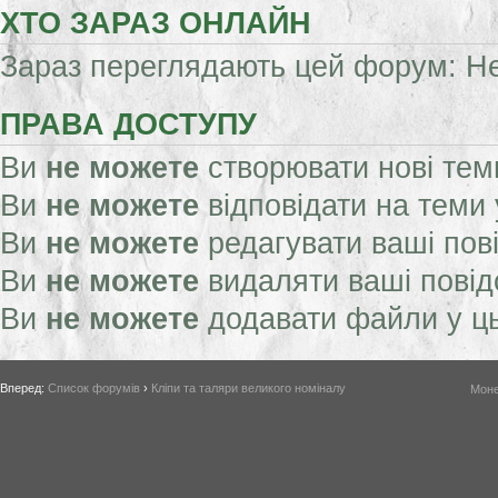
ХТО ЗАРАЗ ОНЛАЙН
Зараз переглядають цей форум: Нем
ПРАВА ДОСТУПУ
Ви
не можете
створювати нові тем
Ви
не можете
відповідати на теми
Ви
не можете
редагувати ваші пов
Ви
не можете
видаляти ваші пові
Ви
не можете
додавати файли у ц
Вперед:
Список форумів
›
Кліпи та таляри великого номіналу
Моне