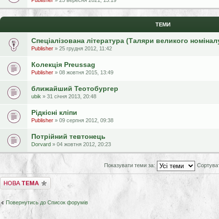
Publisher
» 25 вересня 2021, 13:19
ТЕМИ
Спеціалізована література (Таляри великого номінал
Publisher
» 25 грудня 2012, 11:42
Колекція Preussag
Publisher
» 08 жовтня 2015, 13:49
ближайший Теотобургер
ubik
» 31 січня 2013, 20:48
Рідкісні кліпи
Publisher
» 09 серпня 2012, 09:38
Потрійний тевтонець
Dorvard
» 04 жовтня 2012, 20:23
Показувати теми за:
Сортува
Створити нову тему
Повернутись до Список форумів