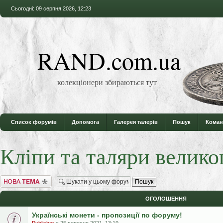
Сьогодні: 09 серпня 2026, 12:23
RAND.com.ua
колекціонери збираються тут
Список форумів
Допомога
Галерея талерів
Пошук
Коман
Кліпи та таляри велико
Створити нову тему
ОГОЛОШЕННЯ
Українські монети - пропозиції по форуму!