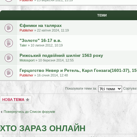
Publisher
» 25 вересня 2021, 13:19
ТЕМИ
Єфимки на талярах
Publisher
» 22 квітня 2024, 11:19
"Золото" 16-17 в.в.
Taler
» 10 липня 2012, 10:19
Рижський подвійний шилінг 1563 року
Motosport
» 10 березня 2014, 12:55
Герцогство Невер и Ретель, Карл Гонзага(1601-37), 15
Publisher
» 16 січня 2014, 12:48
Показувати теми за:
Сортува
Створити нову тему
Повернутись до Список форумів
ХТО ЗАРАЗ ОНЛАЙН