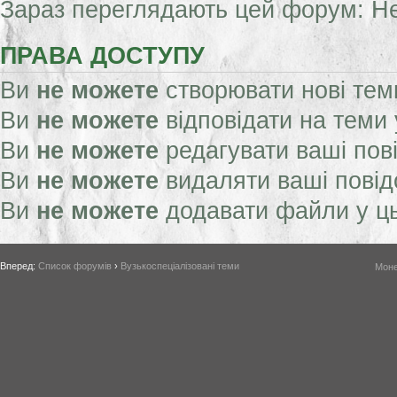
Зараз переглядають цей форум: Нем
ПРАВА ДОСТУПУ
Ви
не можете
створювати нові тем
Ви
не можете
відповідати на теми
Ви
не можете
редагувати ваші пов
Ви
не можете
видаляти ваші пові
Ви
не можете
додавати файли у ц
Вперед:
Список форумів
›
Вузькоспеціалізовані теми
Моне