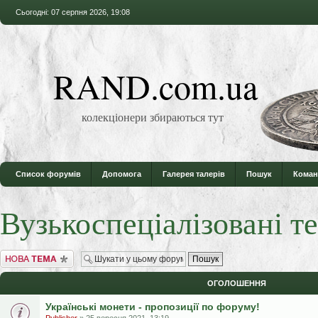
Сьогодні: 07 серпня 2026, 19:08
RAND.com.ua
колекціонери збираються тут
Список форумів
Допомога
Галерея талерів
Пошук
Коман
Вузькоспеціалізовані т
Створити нову тему
ОГОЛОШЕННЯ
Українські монети - пропозиції по форуму!