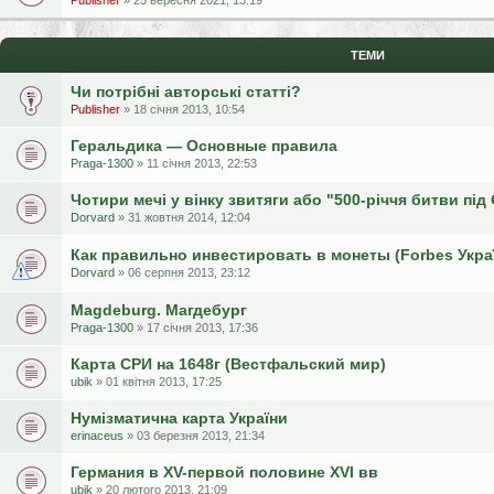
Publisher
» 25 вересня 2021, 13:19
ТЕМИ
Чи потрібні авторські статті?
Publisher
» 18 січня 2013, 10:54
Геральдика — Основные правила
Praga-1300
» 11 січня 2013, 22:53
Чотири мечі у вінку звитяги або "500-річчя битви пі
Dorvard
» 31 жовтня 2014, 12:04
Как правильно инвестировать в монеты (Forbes Укра
Dorvard
» 06 серпня 2013, 23:12
Magdeburg. Магдебург
Praga-1300
» 17 січня 2013, 17:36
Карта СРИ на 1648г (Вестфальский мир)
ubik
» 01 квітня 2013, 17:25
Нумізматична карта України
erinaceus
» 03 березня 2013, 21:34
Германия в XV-первой половине XVI вв
ubik
» 20 лютого 2013, 21:09