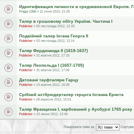
Идентификация личности в средневековой Европе. Г
Praga-1300
» 11 січня 2013, 21:29
Талер в грошовому обігу України. Частина I
Publisher
» 03 листопада 2012, 12:33
Подвійний талер Іогана Георга II
Publisher
» 03 листопада 2012, 12:14
Таляр Фердинанда II (1619-1637)
Publisher
» 31 жовтня 2012, 17:33
Таляр Леопольда I (1657-1705)
Publisher
» 31 жовтня 2012, 17:06
Датовані тауфталяри Гарцу
Publisher
» 13 жовтня 2012, 16:09
Сріб­ний ахт­брю­дер­та­лер гер­цо­га Іо­ган­на Ерн­ста
Publisher
» 28 вересня 2012, 15:01
Таляр Франциска I, карбований у Аусбурзі 1765 року
Publisher
» 23 липня 2012, 13:40
Показувати теми за:
Сортува