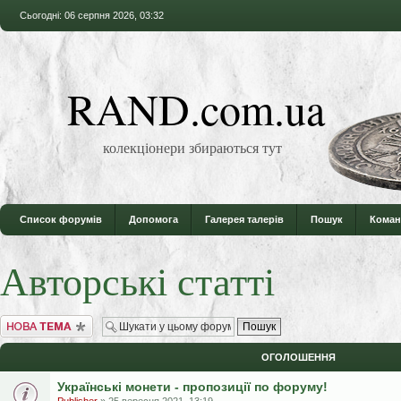
Сьогодні: 06 серпня 2026, 03:32
RAND.com.ua
колекціонери збираються тут
Список форумів
Допомога
Галерея талерів
Пошук
Коман
Авторські статті
Створити нову тему
ОГОЛОШЕННЯ
Українські монети - пропозиції по форуму!