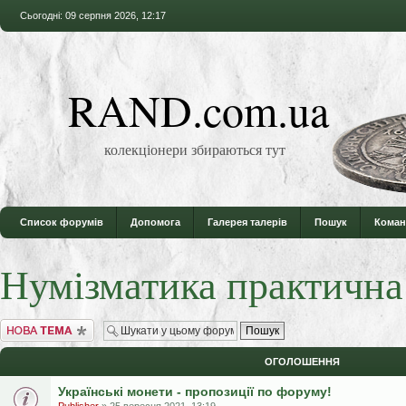
Сьогодні: 09 серпня 2026, 12:17
RAND.com.ua
колекціонери збираються тут
Список форумів
Допомога
Галерея талерів
Пошук
Коман
Нумізматика практична
Створити нову тему
ОГОЛОШЕННЯ
Українські монети - пропозиції по форуму!