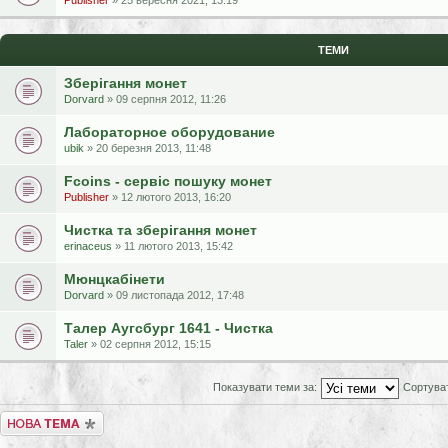
Publisher
» 25 вересня 2021, 13:19
ТЕМИ
Зберігання монет
Dorvard
» 09 серпня 2012, 11:26
Лабораторное оборудование
ubik
» 20 березня 2013, 11:48
Fсoins - сервіс пошуку монет
Publisher
» 12 лютого 2013, 16:20
Чистка та зберігання монет
erinaceus
» 11 лютого 2013, 15:42
Мюнцкабінети
Dorvard
» 09 листопада 2012, 17:48
Талер Аугсбург 1641 - Чистка
Taler
» 02 серпня 2012, 15:15
Показувати теми за:
Сортува
Створити нову тему