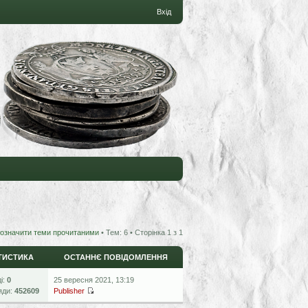
Вхід
означити теми прочитаними
• Тем: 6 • Сторінка
1
з
1
ТИСТИКА
ОСТАННЄ ПОВІДОМЛЕННЯ
ді:
0
25 вересня 2021, 13:19
яди:
452609
Publisher