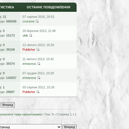
ТИСТИКА
ОСТАННЄ ПОВІДОМЛЕННЯ
ді:
21
07 серпня 2016, 20:51
яди:
566508
crocione
ді:
0
20 березня 2013, 11:48
яди:
15173
ubik
ді:
0
12 лютого 2013, 16:20
яди:
39108
Publisher
ді:
0
11 лютого 2013, 15:42
яди:
39374
erinaceus
ді:
9
07 грудня 2012, 10:29
яди:
142657
erinaceus
ді:
1
03 серпня 2012, 15:26
яди:
29687
Publisher
означити теми прочитаними
• Тем: 6 • Сторінка
1
з
1