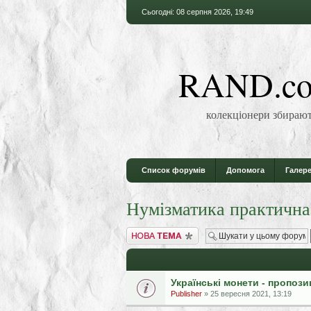
Сьогодні: 08 серпня 2026, 19:49
RAND.co
колекціонери збирают
Список форумів
Допомога
Галере
Нумізматика практична
Створити нову тему
Українські монети - пропози
Publisher
» 25 вересня 2021, 13:19