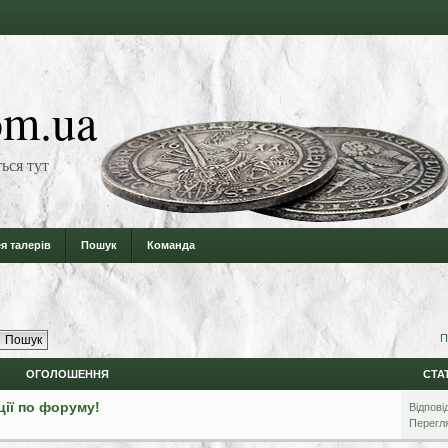
m.ua
ься тут
я талерів
Пошук
Команда
П
ОГОЛОШЕННЯ
СТА
ції по форуму!
Відпові
Перегл