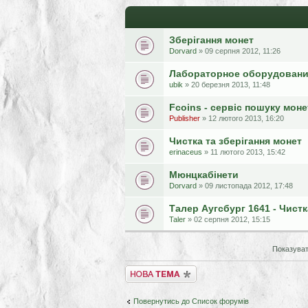
Зберігання монет
Dorvard
» 09 серпня 2012, 11:26
Лабораторное оборудован
ubik
» 20 березня 2013, 11:48
Fсoins - сервіс пошуку моне
Publisher
» 12 лютого 2013, 16:20
Чистка та зберігання монет
erinaceus
» 11 лютого 2013, 15:42
Мюнцкабінети
Dorvard
» 09 листопада 2012, 17:48
Талер Аугсбург 1641 - Чистк
Taler
» 02 серпня 2012, 15:15
Показуват
Створити нову тему
Повернутись до Список форумів