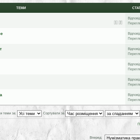
ТЕМИ
СТА
Відпові
1
2
Перегл
ие
Відпові
Перегл
т
Відпові
Перегл
Відпові
Перегл
Відпові
Перегл
а
Відпові
Перегл
и теми за:
Сортувати за
П
Вперед: