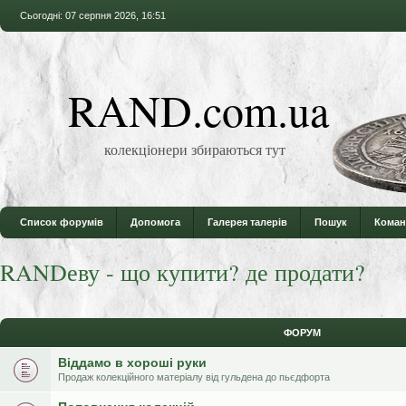
Сьогодні: 07 серпня 2026, 16:51
RAND.com.ua
колекціонери збираються тут
Список форумів
Допомога
Галерея талерів
Пошук
Коман
RANDеву - що купити? де продати?
ФОРУМ
Віддамо в хороші руки
Продаж колекційного матеріалу від гульдена до пьєдфорта