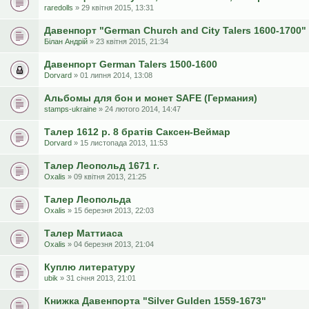
raredolls
» 29 квітня 2015, 13:31
Давенпорт "German Church and City Talers 1600-1700"
Білан Андрій
» 23 квітня 2015, 21:34
Давенпорт German Talers 1500-1600
Dorvard
» 01 липня 2014, 13:08
Альбомы для бон и монет SAFE (Германия)
stamps-ukraine
» 24 лютого 2014, 14:47
Талер 1612 р. 8 братів Саксен-Веймар
Dorvard
» 15 листопада 2013, 11:53
Талер Леопольд 1671 г.
Oxalis
» 09 квітня 2013, 21:25
Талер Леопольда
Oxalis
» 15 березня 2013, 22:03
Талер Маттиаса
Oxalis
» 04 березня 2013, 21:04
Куплю литературу
ubik
» 31 січня 2013, 21:01
Книжка Давенпорта "Silver Gulden 1559-1673"