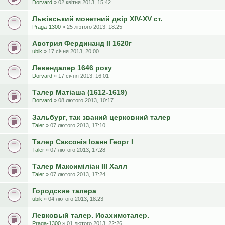
Dorvard
» 02 квітня 2013, 15:42
Львівський монетний двір XIV-XV ст.
Praga-1300
» 25 лютого 2013, 18:25
Австрия Фердинанд II 1620г
ubik
» 17 січня 2013, 20:00
Левендалер 1646 року
Dorvard
» 17 січня 2013, 16:01
Талер Матіаша (1612-1619)
Dorvard
» 08 лютого 2013, 10:17
Зальбург, так званий церковний талер
Taler
» 07 лютого 2013, 17:10
Талер Саксонія Іоанн Георг І
Taler
» 07 лютого 2013, 17:28
Талер Максиміліан III Халл
Taler
» 07 лютого 2013, 17:24
Городские талера
ubik
» 04 лютого 2013, 18:23
Левковый талер. Иоахимсталер.
Praga-1300
» 01 лютого 2013, 22:26