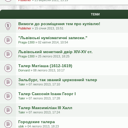
Publisher
» 25 вересня 2021, 13:19
ТЕМИ
Вимоги до розміщення тем про купівлю!
Publisher
» 15 січня 2013, 15:51
"Львівські нумізматичні записки."
Praga-1300
» 02 квітня 2014, 10:54
Львівський монетний двір XIV-XV ст.
Praga-1300
» 25 лютого 2013, 18:25
Талер Матіаша (1612-1619)
Dorvard
» 08 лютого 2013, 10:17
Зальбург, так званий церковний талер
Taler
» 07 лютого 2013, 17:10
Талер Саксонія Іоанн Георг І
Taler
» 07 лютого 2013, 17:28
Талер Максиміліан III Халл
Taler
» 07 лютого 2013, 17:24
Городские талера
ubik
» 04 лютого 2013, 18:23