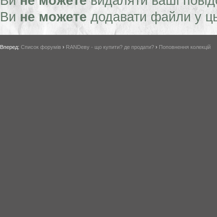
Ви
не можете
видаляти ваші пові
Ви
не можете
додавати файли у ц
Вперед:
Список форумів
›
RANDеву - що купити? де продати?
›
Поповнення колекцій