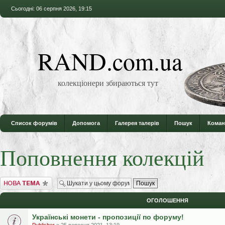
Сьогодні: 06 серпня 2026, 19:15
RAND.com.ua
колекціонери збираються тут
Список форумів
Допомога
Галерея талерів
Пошук
Коман
Поповнення колекцій
Створити нову тему
ОГОЛОШЕННЯ
Українські монети - пропозиції по форуму!