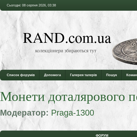
Сьогодні: 08 серпня 2026, 03:38
RAND.com.ua
колекціонери збираються тут
Список форумів
Допомога
Галерея талерів
Пошук
Коман
Монети доталярового п
Модератор:
Praga-1300
ФОРУМ