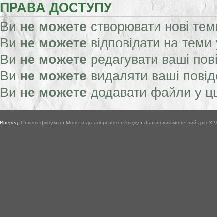
ПРАВА ДОСТУПУ
Ви
не можете
створювати нові тем
Ви
не можете
відповідати на теми
Ви
не можете
редагувати ваші пов
Ви
не можете
видаляти ваші пові
Ви
не можете
додавати файли у ц
Вперед:
Список форумів
›
Монети доталярового періоду
›
Львівський монетний двір XIV