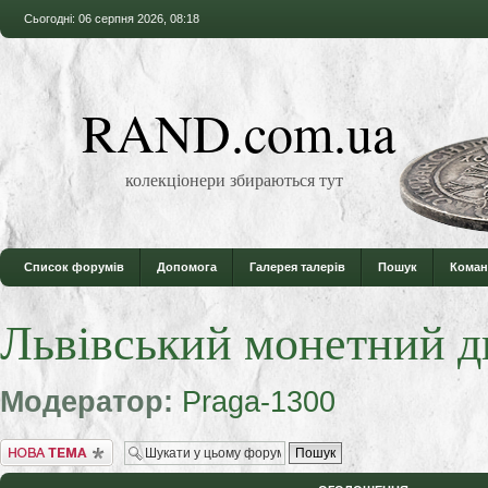
Сьогодні: 06 серпня 2026, 08:18
RAND.com.ua
колекціонери збираються тут
Список форумів
Допомога
Галерея талерів
Пошук
Коман
Львівський монетний д
Модератор:
Praga-1300
Створити нову тему