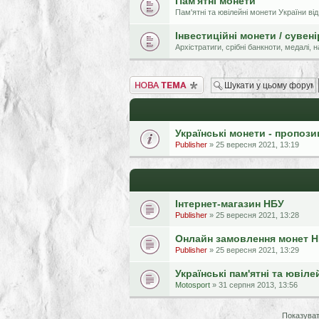
Пам'ятні монети
Пам'ятні та ювілейні монети України від
Інвестиційні монети / сувен
Архістратиги, срібні банкноти, медалі,
Створити нову тему
Українські монети - пропози
Publisher
» 25 вересня 2021, 13:19
Інтернет-магазин НБУ
Publisher
» 25 вересня 2021, 13:28
Онлайн замовлення монет 
Publisher
» 25 вересня 2021, 13:29
Українські пам'ятні та ювіле
Motosport
» 31 серпня 2013, 13:56
Показуват