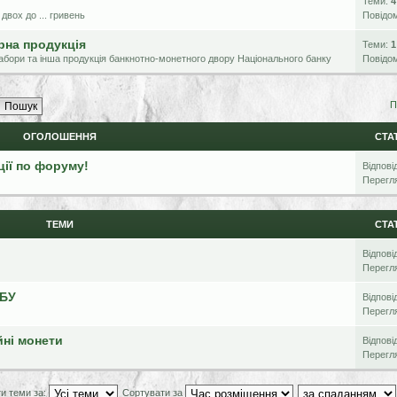
Теми:
4
 двох до ... гривень
Повідо
ірна продукція
Теми:
1
 набори та інша продукція банкнотно-монетного двору Національного банку
Повідо
П
ОГОЛОШЕННЯ
СТА
ції по форуму!
Відпові
Перегл
ТЕМИ
СТА
Відпові
Перегл
НБУ
Відпові
Перегл
йні монети
Відпові
Перегл
и теми за:
Сортувати за