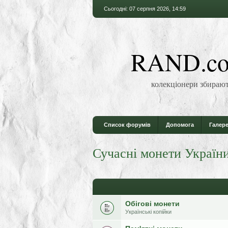
Сьогодні: 07 серпня 2026, 14:59
RAND.co
колекціонери збирают
Список форумів
Допомога
Галере
Сучасні монети Україн
Обігові монети
Українські копійки