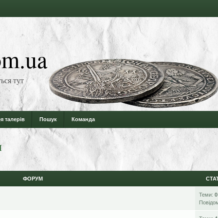
m.ua
ься тут
я талерів
Пошук
Команда
и
ФОРУМ
СТА
Теми:
0
Повідо