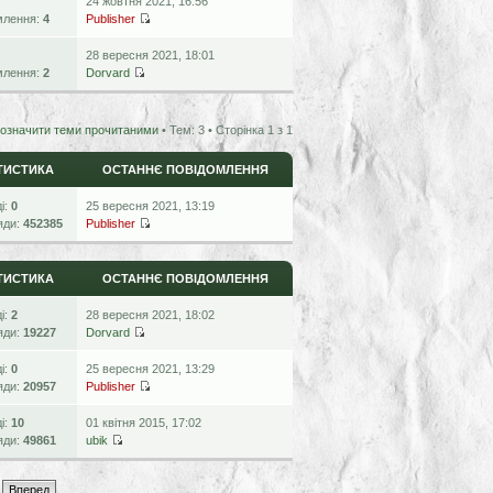
24 жовтня 2021, 16:56
млення:
4
Publisher
28 вересня 2021, 18:01
млення:
2
Dorvard
означити теми прочитаними
• Тем: 3 • Сторінка
1
з
1
ТИСТИКА
ОСТАННЄ ПОВІДОМЛЕННЯ
ді:
0
25 вересня 2021, 13:19
яди:
452385
Publisher
ТИСТИКА
ОСТАННЄ ПОВІДОМЛЕННЯ
ді:
2
28 вересня 2021, 18:02
яди:
19227
Dorvard
ді:
0
25 вересня 2021, 13:29
яди:
20957
Publisher
ді:
10
01 квітня 2015, 17:02
яди:
49861
ubik