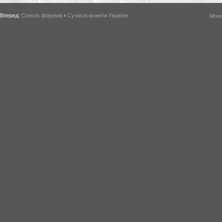
Вперед:
Список форумів
›
Сучасні монети України
Моне