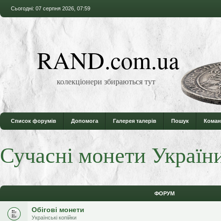
Сьогодні: 07 серпня 2026, 07:59
RAND.com.ua
колекціонери збираються тут
Список форумів
Допомога
Галерея талерів
Пошук
Коман
Сучасні монети Україн
ФОРУМ
Обігові монети
Українські копійки